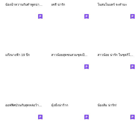
น้องน้ำหวานกับคำพูดน่ารัก(บิ๊ก)
เคที่ น่ารัก
โนสนโนแคร์ จะทำมะ
แก๊งนางฟ้า 19 บิ๊ก
สาวน้อยสุดซนสวมชุดเป็ดสุดแสบ
สาวน้อย น่ารัก ในชุดกิโมโน
ออฟฟิศป่วนกับสุดหล่อว้าวุ่น V.2(บิ๊ก)
มุ้งมิ้งน่าร้าก
น้องส้ม น่ารัก!