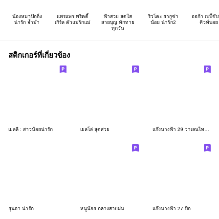
น้องหมาปักกิ่ง
แพรแพร พริตตี้
ฟ้าสวย สดใส
ริวโตะ ยากูซ่า
ออก้า เบบี้ชับบ
น่ารัก จ้ำม่ำ
เกิร์ล ตัวแม่รักแม่
สายบุญ ทักทาย
น้อย น่ารัก2
คิวท์บอย
ทุกวัน
สติกเกอร์ที่เกี่ยวข้อง
เยลลี่ : สาวน้อยน่ารัก
เยลโล่ สุดสวย
แก๊งนางฟ้า 29 วาเลนไทน์​ บิ๊ก
ยุนอา น่ารัก
หนูน้อย กลางสายฝน
แก๊งนางฟ้า 27 บิ๊ก