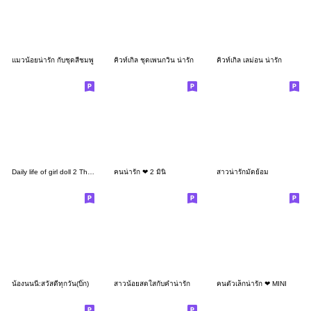
แมวน้อยน่ารัก กับชุดสีชมพู
คิวท์เกิล ชุดเพนกวิน น่ารัก
คิวท์เกิล เลม่อน น่ารัก
Daily life of girl doll 2 Thai version
คนน่ารัก ❤ 2 มินิ
สาวน่ารักมัดย้อม
น้องนนนี่:สวัสดีทุกวัน(บิ๊ก)
สาวน้อยสดใสกับคำน่ารัก
คนตัวเล็กน่ารัก ❤ MINI