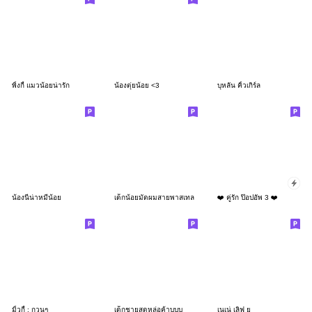
พิ้งกี้ แมวน้อยน่ารัก
น้องตุ่ยน้อย <3
บุหลัน คิ้วเกิร์ล
น้องนีน่าหมีน้อย
เด็กน้อยมัดผมสายพาสเทล
❤️ คู่รัก ป๊อปอัพ 3 ❤️
มิ้วกี้ : กวนๆ
เด็กชายสุดหล่อค้าบบบ
เนเน่ เลิฟ ยู