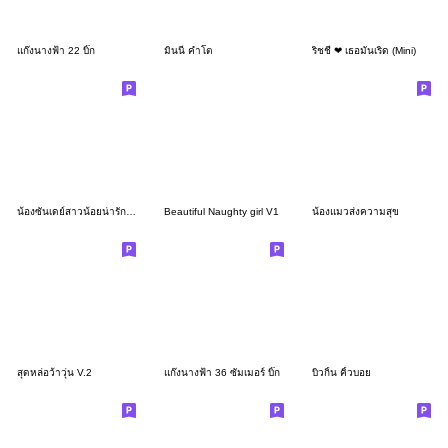
แก๊งนางฟ้า 22 บิ๊ก
มินนี่ คำโต
ริชชี่ ❤ เธอมันเริ่ด (Mini)
น้องซันเดย์สาวน้อยน่ารัก(บิ๊ก)
Beautiful Naughty girl V1
น้องแมวส่งความสุข
สุดหล่อว้าวุ่น V.2
แก๊งนางฟ้า 36 ซัมเมอร์ บิ๊ก
บิวกิ้น คิ้วบอย