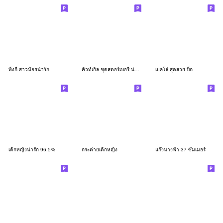
พิ้งกี้ สาวน้อยน่ารัก
คิวท์เกิล ชุดสตอร์เบอรี่ น่ารัก
เยลโล่ สุดสวย บิ๊ก
เด็กหญิงน่ารัก 96.5%
กระต่ายเด็กหญิง
แก๊งนางฟ้า 37 ซัมเมอร์