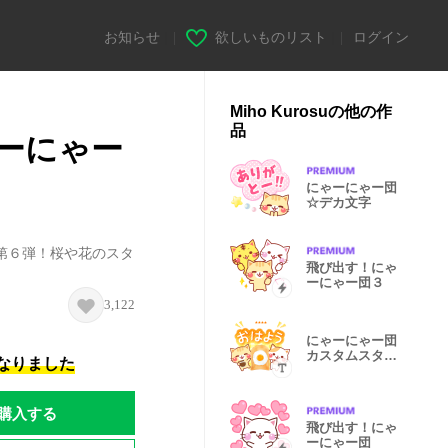
お知らせ
|
欲しいものリスト
|
ログイン
Miho Kurosuの他の作
品
ーにゃー
にゃーにゃー団
☆デカ文字
第６弾！桜や花のスタ
飛び出す！にゃ
ーにゃー団３
3,122
にゃーにゃー団
カスタムスタン
になりました
プ
購入する
飛び出す！にゃ
ーにゃー団