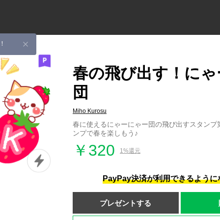
！
春の飛び出す！にゃ
団
Miho Kurosu
春に使えるにゃーにゃー団の飛び出すスタンプ
ンプで春を楽しもう♪
￥320
1%還元
PayPay決済が利用できるよう
プレゼントする