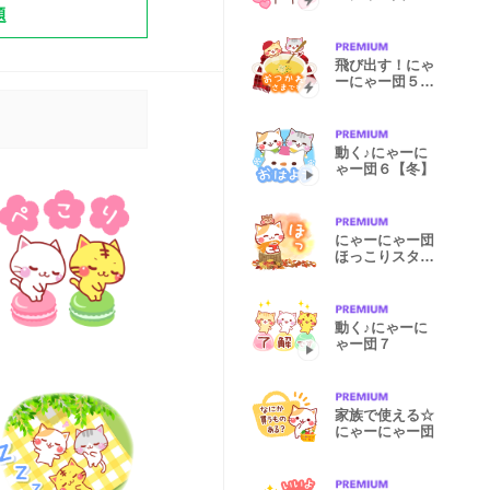
題
飛び出す！にゃ
ーにゃー団５★
秋冬
動く♪にゃーに
ゃー団６【冬】
にゃーにゃー団
ほっこりスタン
プ
動く♪にゃーに
ゃー団７
家族で使える☆
にゃーにゃー団