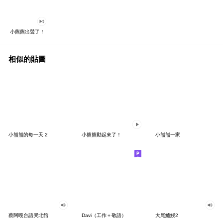
小熊熊出聲了！
相似的貼圖
小熊熊的每一天 2
小熊熊動起來了！
小熊熊一家
蔡阿嘎台語哭北館
Davi（工作＋敬語）
大尾鱸鰻2