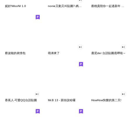
妮好!WooNI 1.0
nonie又動又叫貼圖7-媽媽篇
蔡桃貴陪你一起過新年 賀歲貼圖
蔡波能的表情包
萌弟來了
鹿尼der 台語貼圖底呷啦～
香蕉人-可愛QQ台語貼圖
Mr.B 13 - 跟你說哈囉
HowHow快樂的第二天!