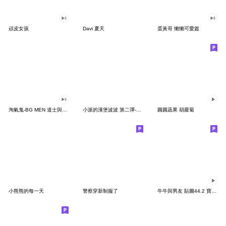
頑皮女孩
Davi 夏天
蛋黃哥 懶懶可愛篇
淘氣鬼-BG MEN 道士與小殭屍
小派的漢堡波波 第二彈-很健談的生活
圓圓蔬果 胡蘿蔔
小熊熊的每一天
警察穿新制服了
牛牛與男友 貼圖44.2 寶包動態