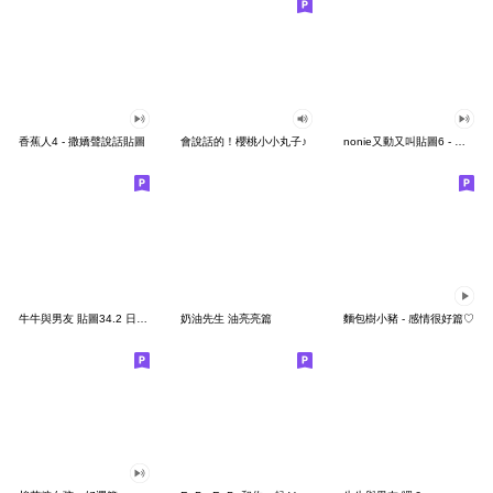
香蕉人4 - 撒嬌聲說話貼圖
會說話的！櫻桃小小丸子♪
nonie又動又叫貼圖6 - 台語
牛牛與男友 貼圖34.2 日常職場篇-女生版
奶油先生 油亮亮篇
麵包樹小豬 - 感情很好篇♡