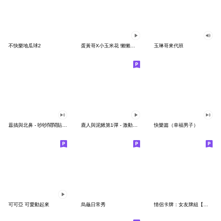
不快樂地瓜球2
蛋黃哥X小玉米花 懶懶可愛篇
玉琳哥來代班
囂搞與北鼻 - 吵吵鬧鬧貼貼（首部曲）
鹿人與泥鰍第1彈 - 激動泥鰍（重新上架）
快樂篇（幸福男子）
可可亞 可愛動起來
烏龜日常秀
情侶卡牌：女友牌組【噗噗】