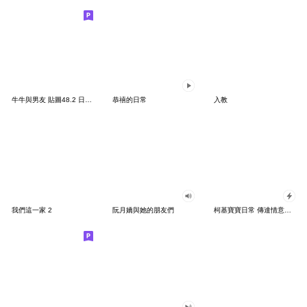
牛牛與男友 貼圖48.2 日常工作實用
恭禧的日常
入教
我們這一家 2
阮月嬌與她的朋友們
柯基寶寶日常 傳達情意貼圖