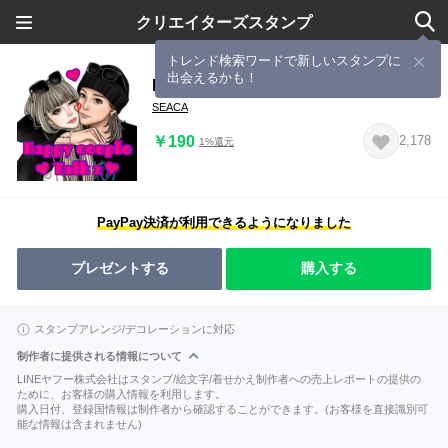
クリエイターズスタンプ
トレンド検索ワードで新しいスタンプに
出会えるかも！
Happy couple talk 2
SEACA
￥190
2,178
1%還元
PayPay決済が利用できるようになりました
プレゼントする
購入する
スタンプアレンジ/デコレーションに対応
制作者に提供される情報について
LINEヤフー株式会社はスタンプ/絵文字/着せかえ制作者への売上レポートの提供の
ために、お客様の購入情報を利用します。
購入日付、登録国情報は制作者から確認することができます。(お客様を直接識別可
能な情報は含まれません)