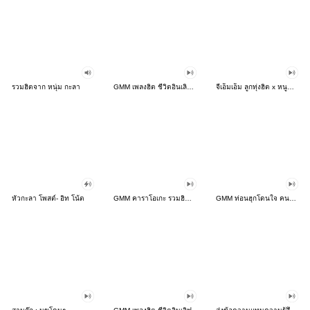
รวมฮิตจาก หนุ่ม กะลา
GMM เพลงฮิต ชีวิตอินเลิฟ 2
จีเอ็มเอ็ม ลูกทุ่งฮิต x หนูหิ่น V.2
หัวกะลา โพสต์- อิท โน้ต
GMM คาราโอเกะ รวมฮิต เพลงรัก เพลงเศร้า
GMM ท่อนฮุกโดนใจ คนโสด