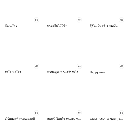
กัน นภัทร
พรหมไม่ได้ลิขิต
ผู้พันดวิน-เจ้าชายอลัน
สิงโต นำโชค
มิวซิกมูฟ เพลงเศร้ากินใจ
Happy man
เวิร์คพอยท์ ครบรอบ30ปี
เพลงรักโดนใจ MUZIK MOVE
GMM POTATO ขอบคุณที่รักกัน