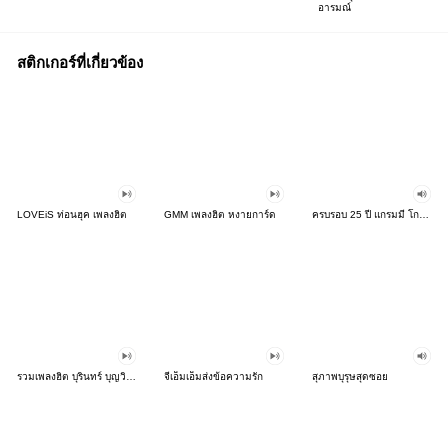
อารมณ์
สติกเกอร์ที่เกี่ยวข้อง
LOVEiS ท่อนฮุค เพลงฮิต
GMM เพลงฮิต หงายการ์ด
ครบรอบ 25 ปี แกรมมี่ โกลด์
รวมเพลงฮิต บุรินทร์ บุญวิสุทธิ์!
จีเอ็มเอ็มส่งข้อความรัก
สุภาพบุรุษสุดซอย