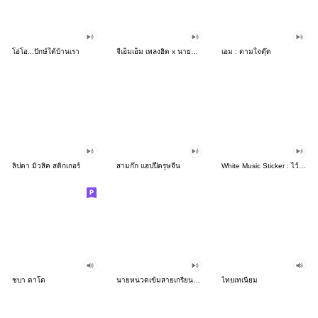
โอ่โอ...ปักษ์ใต้บ้านเรา
จีเอ็มเอ็ม เพลงฮิต x นายต้นไม้กับใจเหงาๆ
เอม : ตามใจตุ๊ด
ลิปตา มิวสิค สติกเกอร์
สามก๊ก แฮปปี้ตรุษจีน
White Music Sticker : ไว้แชท
ชบา ตาโต
นายหนวดเข้มสายเกรียนxGMM MUSIC HITสายกวน
ไทยเทเนียม