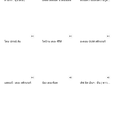
สามก๊ก : มุขโดนๆ
GMM เพลงฮิต ชีวิตอินเลิฟ
ส่งข้อความแทนความรู้สึกเหงากับจีเอ็มเอ็ม
โดม ปกรณ์ ลัม
ไทบ้าน เดอะ ซีรีส์
อะตอม GUM สติกเกอร์
แสตมป์ : เดอะ สติกเกอร์
ป๋อง เดอะช็อค
เลิฟ อิส เอ็นฯ : มีน | พาวเวอร์แบงค์