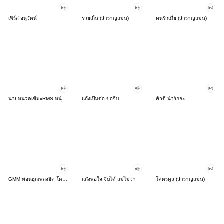
เฟิร์ส อนุวัตน์
รวยเกิ้น (สำราญแมน)
คนรักเมีย (สำราญแมน)
นายหนวดเข้มxRMS หนุ่มฮอตเพลงฮิต
แก๊งเป็นต่อ ขอจีบ...
คิวตี้ น่ารักอะ
GMM ท่อนฮุกเพลงฮิต โดนใจวัยล้านตลับ
แก๊งพอใจ จีบได้ แม่ไม่ว่า
โคตรคูล (สำราญแมน)