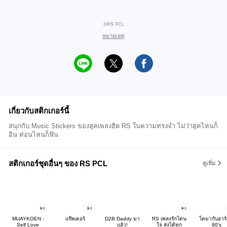
©RS PCL
หมายเหตุ
เกี่ยวกับสติกเกอร์นี้
สนุกกับ Music Stickers ของฮุคเพลงฮิต RS ในความทรงจำ ไม่ว่าฮุคไหนก็
อิน ท่อนไหนก็ฟิน
สติกเกอร์ชุดอื่นๆ ของ RS PCL
ดูเพิ่ม
MUAYKOEN -
แร๊พเตอร์
D2B Daddy มา
RS เพลงรักโดน
โตมากับอาร์
Self Love
แล้ว!
ใจ ส่งได้ทุก
90's