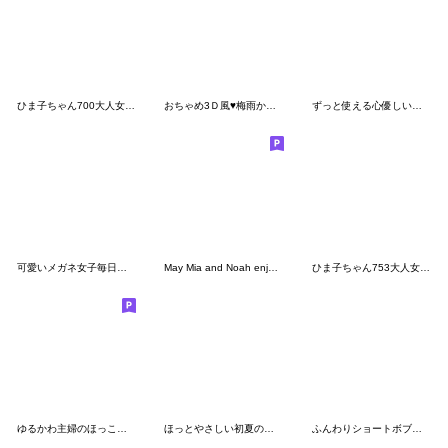
ひま子ちゃん700大人女子きょうもたのしく
おちゃめ3Ｄ風♥梅雨から夏のお気遣い敬語
ずっと使える心優しいお団子の女の子
可愛いメガネ女子毎日使える日常スタンプ
May Mia and Noah enjoy every day
ひま子ちゃん753大人女子の夏だねスタンプ
ゆるかわ主婦のほっこり冬日和
ほっとやさしい初夏の毎日スタンプ
ふんわりショートボブ女子の心地よい毎日