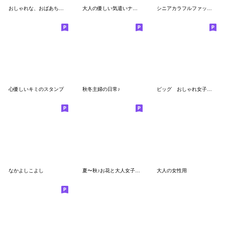
おしゃれな、おばあちゃん達 アマビエ付
大人の優しい気遣いナチュラガール 春
シニアカラフルファッション No2 年末年始
心優しいキミのスタンプ
秋冬主婦の日常♪
ビッグ おしゃれ女子のスタンプ(夏)
なかよしこよし
夏〜秋♪お花と大人女子のスタンプ♪
大人の女性用