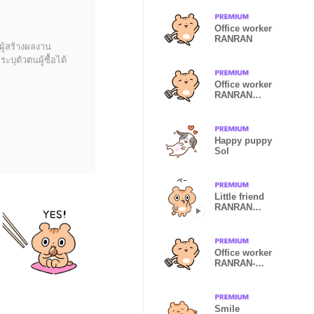
Office worker
RANRAN
ผู้สร้างผลงาน
บุตัวตนผู้ซื้อได้
Office worker
RANRAN
(Korean)
Happy puppy
Sol
Little friend
RANRAN
(Japanese)
Office worker
RANRAN-
Traditional
Chinese
Smile