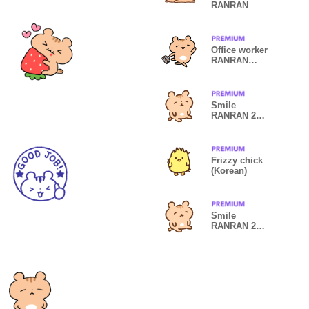
RANRAN
Office worker
RANRAN
(Japanese)
Smile
RANRAN 2
(Japanese)
Frizzy chick
(Korean)
Smile
RANRAN 2
(Korean)