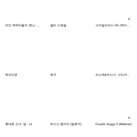
라인 캐릭터들의 '분노' 시리즈
샐리 스페셜
스마일브러시 애니메이션 스티커
쮜모티콘
왹꾸
피스케&우사기: 스티커의 날
휴대폰 소녀, 밈 - v1
부스스 병아리 (일본어)
Couple doggy 5 (Maltese)