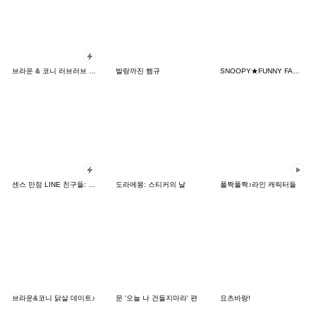
브라운 & 코니 러브러브 팝업 스티커
발랑까진 햄규
SNOOPY★FUNNY FACES
센스 만점 LINE 친구들: 카드 버전
도라에몽: 스티커의 날
폴짝폴짝♪라인 캐릭터들
브라운&코니 닭살 데이트♪
문 '오늘 나 건들지마라' 편
요츠바랑!