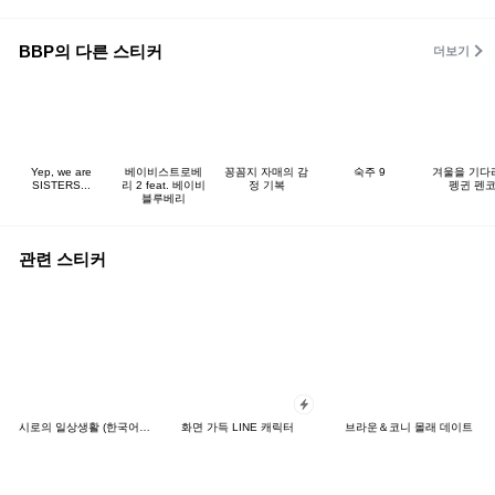
BBP의 다른 스티커
더보기
Yep, we are
베이비스트로베
꽁꼼지 자매의 감
숙주 9
겨울을 기다
SISTERS...
리 2 feat. 베이비
정 기복
펭귄 펜
블루베리
관련 스티커
시로의 일상생활 (한국어&일본어)
화면 가득 LINE 캐릭터
브라운＆코니 몰래 데이트