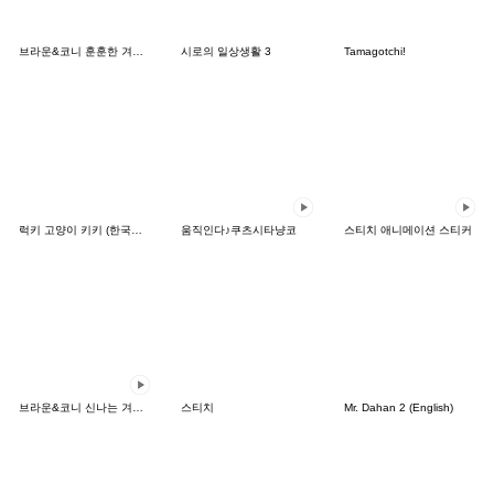
브라운&코니 훈훈한 겨울 데이트
시로의 일상생활 3
Tamagotchi!
럭키 고양이 키키 (한국어&일본어)
움직인다♪쿠츠시타냥코
스티치 애니메이션 스티커
브라운&코니 신나는 겨울 데이트
스티치
Mr. Dahan 2 (English)