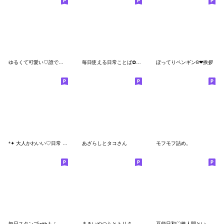
ゆるくて可愛い♡誰でも使えるスタンプ
毎日使える日常ことば✿ 再販✨
ぽってりペンギン8❤挨拶
*✦ 大人かわいい♡日常 •.*あいさつことば
あざらしとタコさん
モフモフ詰め。
毎日スタンプwithもふ
まるいやつらとトリさん☆毎日使える
豆柴日和♡棒人間といっしょ