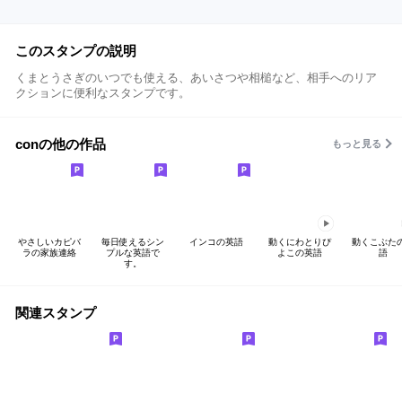
このスタンプの説明
くまとうさぎのいつでも使える、あいさつや相槌など、相手へのリア
クションに便利なスタンプです。
conの他の作品
もっと見る
やさしいカピバ
毎日使えるシン
インコの英語
動くにわとりぴ
動くこぶた
ラの家族連絡
プルな英語で
よこの英語
語
す。
関連スタンプ