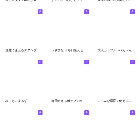
無難に使えるスタンプ☆省スペース
うさひな ☆毎日使える敬語☆
大人カラフル♡ぺんぺん
みにあにまるず
毎日使えるポップでゆるい手書きスタンプ
いろんな場面で使える！子犬のしばちゃん