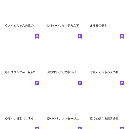
うさハムちゃんの夏のスタンプ
ゆるいやつら。デカ文字
まるる◎基本
毎日スタンプwithもふ2
見やすいデカ文字♡ぺんぺん
ぽちゃくろちゃんの夏のスタンプ
ゆる～い日常（しろうさぎ）
使いやすいメッセージパンダ☆日常ことば
誰でも使える日常会話スタンプだよ