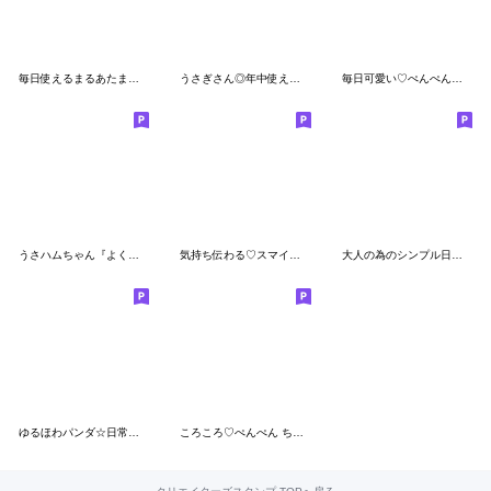
毎日使えるまるあたまスタンプ
うさぎさん◎年中使えるスタンプ #1
毎日可愛い♡ぺんぺん♡ちびマロ♡まめしば
うさハムちゃん『よく使う言葉・あいさつ』
気持ち伝わる♡スマイル棒人間♡
大人の為のシンプル日常スタンプ
ゆるほわパンダ☆日常言葉
ころころ♡ぺんぺん ちょこんと一言メモ‼︎