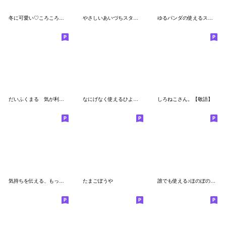
冬に可愛い♡ころころぺんぺん
やさしいあいづちスタンプ
ゆるパンダの使えるスタンプ 基本編
だいふくまる 気が利くミニスタンプ。
なにげなく使えるひよこさん達
しろねこさん。【敬語】
気持ちを伝える、もっちりくま（修正版）
たまごぼうや
誰でも使える♪ほのぼのスタンプ