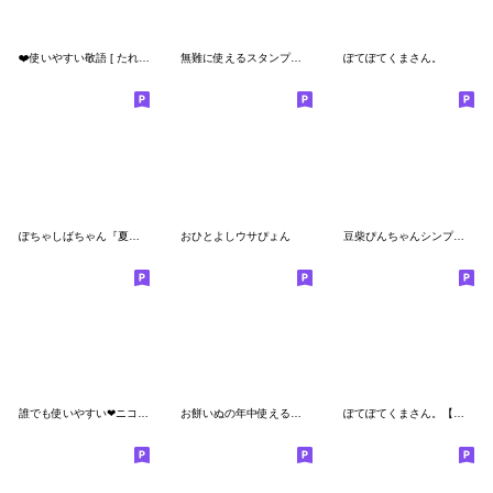
❤️使いやすい敬語 [ たれ耳ワンコ ]
無難に使えるスタンプ☆でか文字
ぽてぽてくまさん。
ぽちゃしばちゃん『夏の日常・デカ文字』
おひとよしウサぴょん
豆柴ぴんちゃんシンプルあいさつ
誰でも使いやすい❤ニコちゃん
お餅いぬの年中使えるスタンプ（修正版）
ぽてぽてくまさん。【冬】