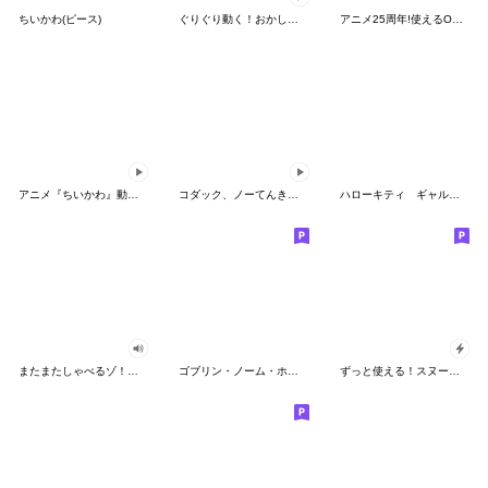
ちいかわ(ピース)
ぐりぐり動く！おかしなポケモンスタンプ
アニメ25周年!使えるONE PIECEスタンプ
アニメ『ちいかわ』動くLINEスタンプ vol.2
コダック、ノーてんきに悩み中！
ハローキティ ギャルバイブス♡
またまたしゃべるゾ！クレヨンしんちゃん
ゴブリン・ノーム・ホーン
ずっと使える！スヌーピーのグリーティング