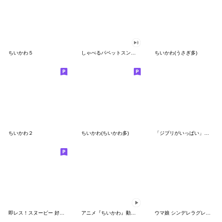
ちいかわ５
しゃべるパペットスンスン（GOOD）
ちいかわ(うさぎ多)
ちいかわ２
ちいかわ(ちいかわ多)
「ジブリがいっぱい」スタンプ
即レス！スヌーピー 好印象な長文スタンプ
アニメ『ちいかわ』動くLINEスタンプ vol.1
ウマ娘 シンデレラグレイ かんたんオグリ