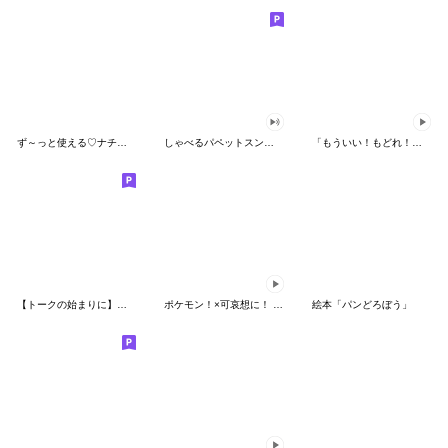
ず～っと使える♡ナチュラルガール
しゃべるパペットスンスン（HAPPY）
「もういい！もどれ！ピカチュウ！」
【トークの始まりに】ゆるカワ♪スヌーピー
ポケモン！×可哀想に！ ムチっとスタンプ
絵本「パンどろぼう」