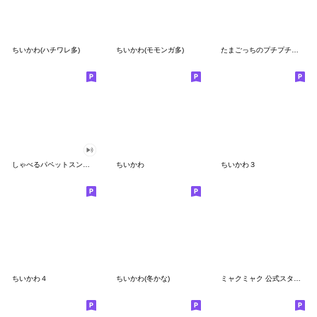
ちいかわ(ハチワレ多)
ちいかわ(モモンガ多)
たまごっちのプチプチおみせっち
しゃべるパペットスンスン
ちいかわ
ちいかわ３
ちいかわ４
ちいかわ(冬かな)
ミャクミャク 公式スタンプ第２弾