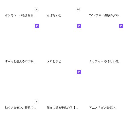
ポケモン パモまみれスタンプ
んぽちゃむ
TVドラマ「孤独のグルメ」
ず～っと使える♡丁寧な敬語お辞儀スタンプ
メロとタビ
ミッフィー やさしい敬語スタンプ
動くメタモン。得意でも苦手でもへんしん！
彼女に送る子供の字【カップル・彼氏】
アニメ「ダンダダン」