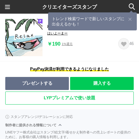
クリエイターズスタンプ
トレンド検索ワードで新しいスタンプに
出会えるかも！
桜文鳥チャッピー第６弾
はいよーまー
￥190
46
1%還元
PayPay決済が利用できるようになりました
プレゼントする
購入する
LYPプレミアムで使い放題
スタンプアレンジ/デコレーションに対応
制作者に提供される情報について
LINEヤフー株式会社はスタンプ/絵文字/着せかえ制作者への売上レポートの提供の
ために、お客様の購入情報を利用します。