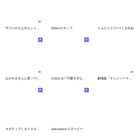
ザコシのええやんシューシュースタンプ
Dyticaスタンプ
トムとジェリー×くまみね
なかやまきんに君 パワー!!スタンプ
心伝わる♡可愛すぎない大人の長文スタンプ
劇場版『チェンソーマン レゼ篇』
ネガティブくま１００％ 憂鬱な一日
sakumaru×スヌーピー