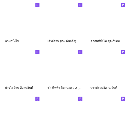
ภาษาบั้งไฟ
เว้าอีสาน (Ver.ต้นกล้า)
คำศัพท์บั้งไฟ ชุดเก็บตก
บ่าวไทบ้าน อีสานอินดี้
ช่างไฟฟ้า ก็มานะเธอ 2 (เวอร์ชั่น อีสาน)
บ่าวมัธยมอิสาน อินดี้