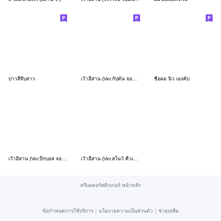
บ่าวสีจีบสาว
เว้าอีสาน (Ver.กัปตัน จอมซ่าส์)
ชื่อผม นิว เองคับ
เว้าอีสาน (Ver.บิ๊กบอส จอมป่วน)
เว้าอีสาน (Ver.สโนว์ คิ้วเกิร์ล)
ครีเอเตอร์สติกเกอร์ หน้าหลัก
|
|
ข้อกำหนดการใช้บริการ
นโยบายความเป็นส่วนตัว
ช่วยเหลือ