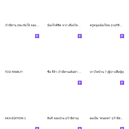
เว้าอีสาน (Ver.จัมโบ้ จอมซ่าส์)
น้องใกล้ชิด จาก เมืองไทย แคปปิตอล
ครูหนุ่มน้องใหม่ (เวอร์ชั่น อีสาน)
TCG FAMILY!
ชื่อ จีจ้า เว้าอีสานเด้อค่า เวอร์ชั่น 2
บ่าวไทบ้าน 7 (ผู้บ่าวเสื้อปุ๋ย)
AKA EDITION 1
ลินจี่ จอมป่วน (เว้าอีสาน)
ผมเป็น "คนตลก" (เว้าอีสาน)