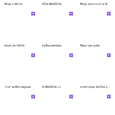
สีหนุ่ม 4 (อีสาน)
บั้งไฟ (ศัพท์บั้งไฟ)
สีหนุ่ม จอมกวน (ภาษาอีสาน)
พ่อแด๋ เรดาร์บั้งไฟ
ผมชื่อมอสครับผม
ชื่อผม บอล เองคับ
"บาส" ผมชื่อบาสคูลบอย
คำศัพท์บั้งไฟ 1.1
นายช่างหนุ่ม น้องใหม่ (เวอร์ชั่น อีสาน)