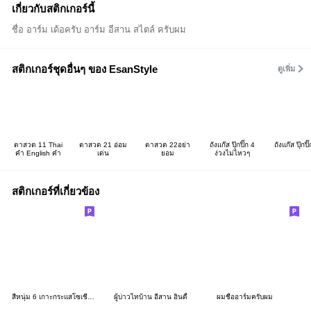
เกี่ยวกับสติกเกอร์นี้
ชื่อ อาร์ม เด้อครับ อาร์ม อีสาน สไตล์ ครับผม
สติกเกอร์ชุดอื่นๆ ของ EsanStyle
ดูเพิ่ม
ตาสวด 11 Thai
ตาสวด 21 อ่อม
ตาสวด 22อย่า
ถังแก๊ส ปุ๊กปิ๊ก 4
ถังแก๊ส ปุ๊กปิ
คำ English คำ
เด่น
ยอม
ง่วงไม่ไหวๆ
สติกเกอร์ที่เกี่ยวข้อง
สีหนุ่ม 6 เกาะกระแสโซเชียล (ภาษาอีสาน)
ผู้บ่าวไทบ้าน อีสาน อินดี้
ผมชื่ออาร์มครับผม