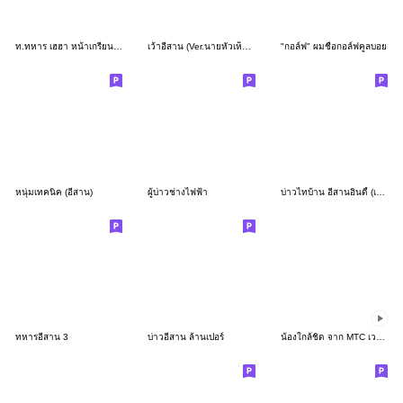
ท.ทหาร เฮฮา หน้าเกรียน (V. อีสาน)
เว้าอีสาน (Ver.นายหัวเห็ด เด็ดสะระตี่)
"กอล์ฟ" ผมชื่อกอล์ฟคูลบอย
หนุ่มเทคนิค (อีสาน)
ผู้บ่าวช่างไฟฟ้า
บ่าวไทบ้าน อีสานอินดี้ (เวอร์ชั่นตำรวจ)
ทหารอีสาน 3
บ่าวอีสาน ล้านเปอร์
น้องใกล้ชิด จาก MTC เวอร์ชัน 2