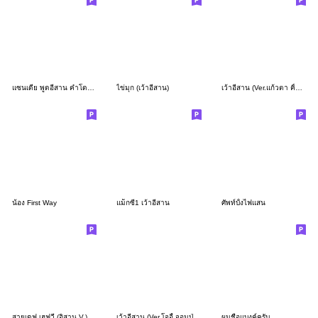
แซนเดีย พูดอีสาน คำโดนๆในที่ทำงาน
ไข่มุก (เว้าอีสาน)
เว้าอีสาน (Ver.แก้วตา คิ้วเกิร์ล)
น้อง First Way
แม็กซี่1 เว้าอีสาน
ศัพท์บั้งไฟแสน
สายเดฟ เฮฟวี่ (อิสาน V.)
เว้าอีสาน (Ver.โจอี้ จอมป่วน)
ผมชื่อแบงค์ครับ