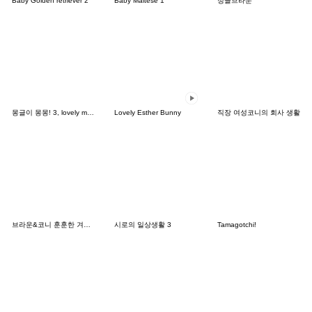
Baby Golden retriever 2
Baby Maltese 1
정글브라운
몽글이 몽몽! 3, lovely mongmong
Lovely Esther Bunny
직장 여성코니의 회사 생활
브라운&코니 훈훈한 겨울 데이트
시로의 일상생활 3
Tamagotchi!