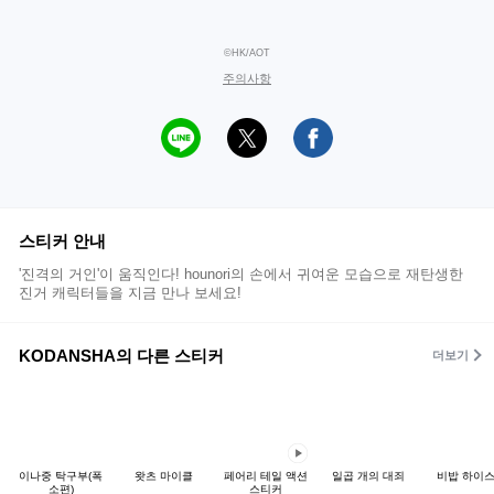
©HK/AOT
주의사항
스티커 안내
'진격의 거인'이 움직인다! hounori의 손에서 귀여운 모습으로 재탄생한
진거 캐릭터들을 지금 만나 보세요!
KODANSHA의 다른 스티커
더보기
이나중 탁구부(폭
왓츠 마이클
페어리 테일 액션
일곱 개의 대죄
비밥 하이
소편)
스티커