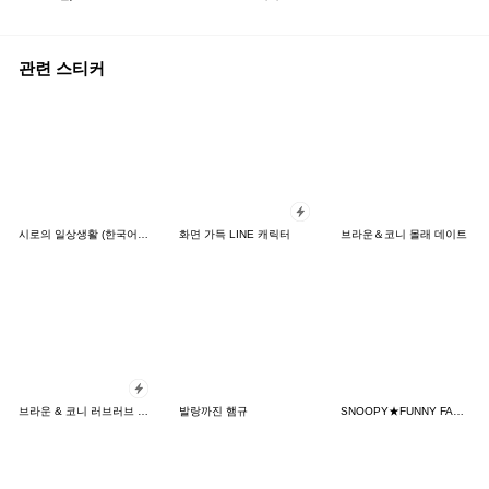
관련 스티커
시로의 일상생활 (한국어&일본어)
화면 가득 LINE 캐릭터
브라운＆코니 몰래 데이트
브라운 & 코니 러브러브 팝업 스티커
발랑까진 햄규
SNOOPY★FUNNY FACES