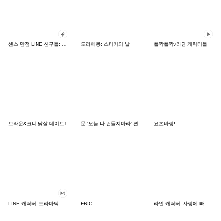
센스 만점 LINE 친구들: 카드 버전
도라에몽: 스티커의 날
폴짝폴짝♪라인 캐릭터들
브라운&코니 닭살 데이트♪
문 '오늘 나 건들지마라' 편
요츠바랑!
LINE 캐릭터: 드라마틱 사운드
FRIC
라인 캐릭터, 사랑에 빠지다!