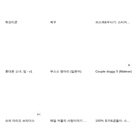
쮜모티콘
왹꾸
피스케&우사기: 스티커의 날
휴대폰 소녀, 밈 - v1
부스스 병아리 (일본어)
Couple doggy 5 (Maltese)
슈퍼 마리오 브라더스
해달 커플의 사랑이야기 2.0(한국어일본어)
100% 토끼&곰돌이: 스티커의 날