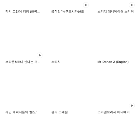
럭키 고양이 키키 (한국어&일본어)
움직인다♪쿠츠시타냥코
스티치 애니메이션 스티커
브라운&코니 신나는 겨울 데이트
스티치
Mr. Dahan 2 (English)
라인 캐릭터들의 '분노' 시리즈
샐리 스페셜
스마일브러시 애니메이션 스티커