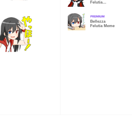
Felutia
สนุกสนาน
Halloween
2015
Bellezza
Felutia Meme