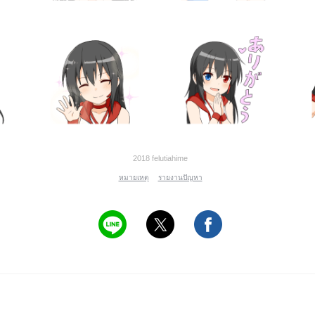
2018 felutiahime
หมายเหตุ
รายงานปัญหา