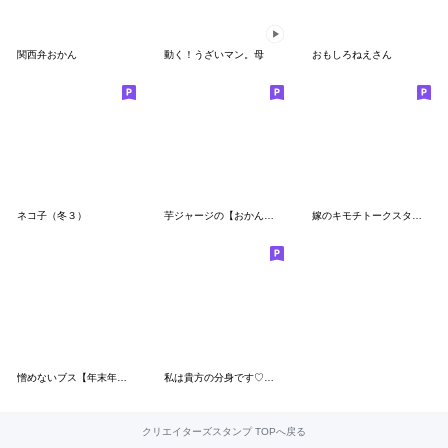
関西弁おかん
動く！うざいマン。母
おもしろねえさん
ネコ子（冬３）
芋ジャージの【おかん】♀決め関西弁
嫁のキモチトークスタンプ
憎めないブス【年末年始編】
私は貴方の分身です♡年末年始♡18金♡再販
クリエイターズスタンプ TOPへ戻る