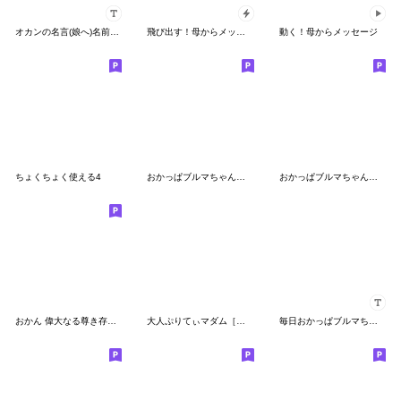
オカンの名言(娘へ)名前かすたむ♡
飛び出す！母からメッセージ
動く！母からメッセージ
ちょくちょく使える4
おかっぱブルマちゃんのゆるい敬語 4
おかっぱブルマちゃん【冬の季節】
おかん 偉大なる尊き存在 第２弾
大人ぷりてぃマダム［冬］
毎日おかっぱブルマちゃん