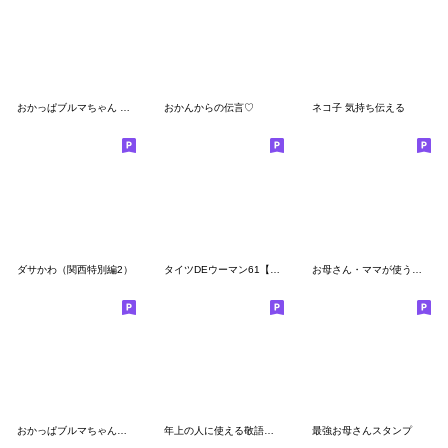
おかっぱブルマちゃん 【あいさつ編】
おかんからの伝言♡
ネコ子 気持ち伝える
ダサかわ（関西特別編2）
タイツDEウーマン61【オカンから】
お母さん・ママが使う面白スタンプ14
おかっぱブルマちゃん【毎日使えそう2】
年上の人に使える敬語ねこ
最強お母さんスタンプ