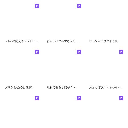
riekimの使えるセットパック4
おかっぱブルマちゃん【デカ文字②】
オカンが子供によく使う言葉の吹き出し。
ダサかわ(あると便利)
離れて暮らす我が子へ♡オカンからの伝言♡
おかっぱブルマちゃん×動物【日常ことば】