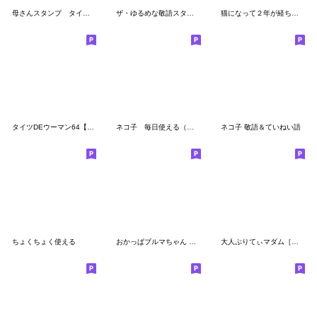
母さんスタンプ タイツDEウーマン80
ザ・ゆるめな敬語スタンプ集
猫になって２年が経ちました
タイツDEウーマン64【母から家族へ4】
ネコ子 毎日使える（キラキラ２割増）
ネコ子 敬語＆ていねい語
ちょくちょく使える
おかっぱブルマちゃん 【すこし毒舌】
大人ぷりてぃマダム［秋］