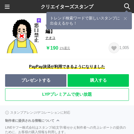
クリエイターズスタンプ
トレンド検索ワードで新しいスタンプに
出会えるかも！
母からメッセージ12 【仲良しグループ
編】
ナオコ
￥190
1,005
1%還元
PayPay決済が利用できるようになりました
プレゼントする
購入する
LYPプレミアムで使い放題
スタンプアレンジ/デコレーションに対応
制作者に提供される情報について
LINEヤフー株式会社はスタンプ/絵文字/着せかえ制作者への売上レポートの提供の
ために、お客様の購入情報を利用します。