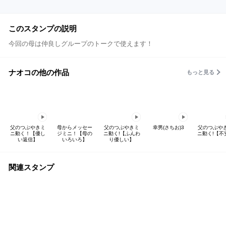
このスタンプの説明
今回の母は仲良しグループのトークで使えます！
ナオコの他の作品
もっと見る
父のつぶやきミ
母からメッセー
父のつぶやきミ
幸男(さちお)3
父のつぶや
ニ動く！【優し
ジミニ！【母の
ニ動く!【ふんわ
ニ動く!【不
い返信】
いろいろ】
り優しい】
関連スタンプ