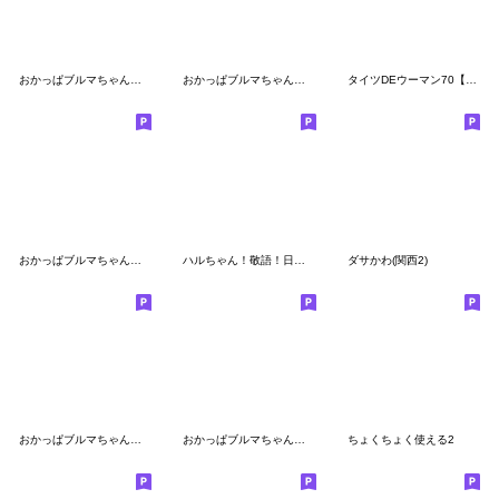
おかっぱブルマちゃん【お仕事】
おかっぱブルマちゃんと家族
タイツDEウーマン70【母から家族へ】
おかっぱブルマちゃん【冬の日常③】修正版
ハルちゃん！敬語！日常☆使えるスタンプ
ダサかわ(関西2)
おかっぱブルマちゃんのゆるい敬語3
おかっぱブルマちゃん【冬の日常】
ちょくちょく使える2