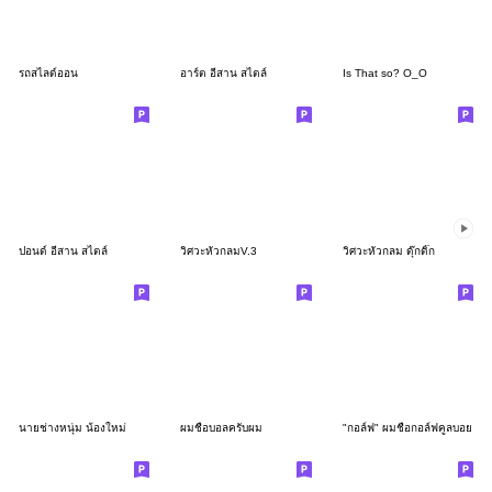
รถสไลด์ออน
อาร์ต อีสาน สไตล์
Is That so? O_O
ปอนด์ อีสาน สไตล์
วิศวะหัวกลมV.3
วิศวะหัวกลม ดุ๊กดิ๊ก
นายช่างหนุ่ม น้องใหม่
ผมชื่อบอลครับผม
"กอล์ฟ" ผมชื่อกอล์ฟคูลบอย