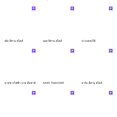
เต้ย อีสาน สไตล์
บอล อีสาน สไตล์
บ่าวแหลงใต้
นายช่างไฟฟ้า บาย ตั้มซ่าส์
SANY THAIYONT
อาร์ม อีสาน สไตล์