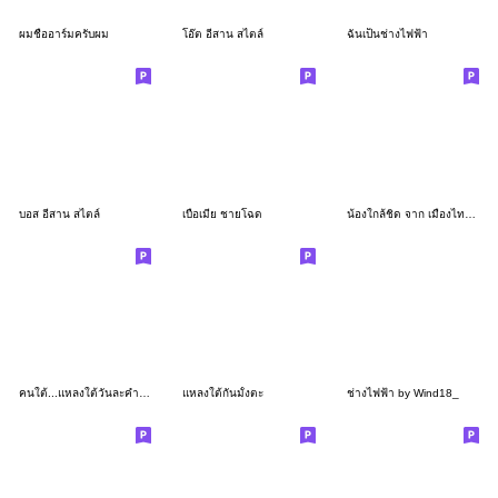
ผมชื่ออาร์มครับผม
โอ๊ต อีสาน สไตล์
ฉันเป็นช่างไฟฟ้า
บอส อีสาน สไตล์
เบื่อเมีย ชายโฉด
น้องใกล้ชิด จาก เมืองไทย แคปปิตอล
คนใต้...แหลงใต้วันละคำสองคำ
แหลงใต้กันมั้งตะ
ช่างไฟฟ้า by Wind18_