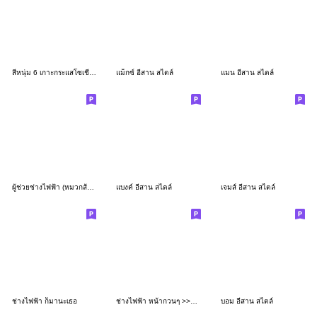
สีหนุ่ม 6 เกาะกระแสโซเชียล (ภาษาอีสาน)
แม็กซ์ อีสาน สไตล์
แมน อีสาน สไตล์
ผู้ช่วยช่างไฟฟ้า (หมวกส้ม) By Tumzaa PEA
แบงค์ อีสาน สไตล์
เจมส์ อีสาน สไตล์
ช่างไฟฟ้า ก็มานะเธอ
ช่างไฟฟ้า หน้ากวนๆ >>By Tumzaa PEA<<
บอม อีสาน สไตล์