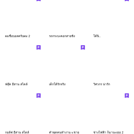
ผมชื่อบอลครับผม 2
รถกระบะคอกสายซิ่ง
ใต้นิ..
ฟลุ๊ค อีสาน สไตล์
เด็กใต้รักจริง
วิศวกร น่ารัก
กอล์ฟ อีสาน สไตล์
คำพูดคนทำงาน v.ชาย
ช่างไฟฟ้า ก็มานะเธอ 2