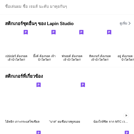
ชื่อเล่นผม ชื่อ เจมส์ นะคับ มาคุยกันๆ
สติกเกอร์ชุดอื่นๆ ของ Lapin Studio
ดูเพิ่ม
เปปเปอร์ ต้องรอด
อิ๊งค์ ต้องรอด เจ้า
ฟรอยด์ ต้องรอด
ทิคเกอร์ ต้องรอด
อยู่ ต้องรอด 
เจ้าบ้าโควิด!!
บ้าโควิด!!
เจ้าบ้าโควิด!!
เจ้าบ้าโควิด!!
บ้าโควิด!
สติกเกอร์ที่เกี่ยวข้อง
ไอ้หยิก เกาะกระแสโซเชียล
"บาส" ผมชื่อบาสคูลบอย
น้องใกล้ชิด จาก MTC เวอร์ชัน 2