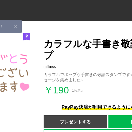
！
カラフルな手書き敬
プ
milkneo
カラフルでポップな手書きの敬語スタンプです
セージを集めました♪
￥190
1%還元
PayPay決済が利用できるよう
プレゼントする