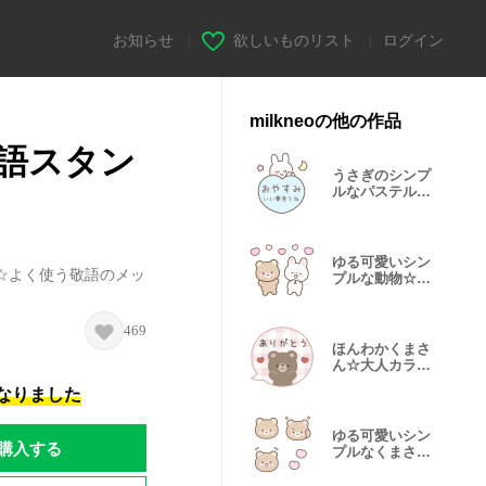
お知らせ
|
欲しいものリスト
|
ログイン
milkneoの他の作品
語スタン
うさぎのシンプ
ルなパステルハ
ートスタンプ
ゆる可愛いシン
☆よく使う敬語のメッ
プルな動物☆感
情を伝える
469
ほんわかくまさ
ん☆大人カラフ
ル吹き出し
になりました
ゆる可愛いシン
購入する
プルなくまさん
絵文字