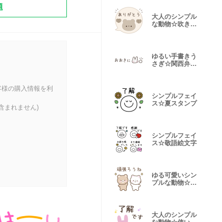
題
大人のシンプル
な動物☆吹き出
しスタンプ
ゆるい手書きう
さぎ☆関西弁省
スペース
客様の購入情報を利
シンプルフェイ
ス☆夏スタンプ
含まれません)
シンプルフェイ
ス☆敬語絵文字
ゆる可愛いシン
プルな動物☆優
しい言葉
大人のシンプル