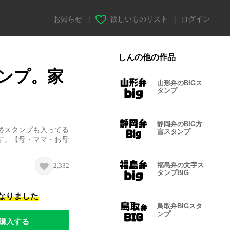
お知らせ
|
欲しいものリスト
|
ログイン
しんの他の作品
ンプ。家
山形弁のBIGス
タンプ
静岡弁のBIG方
絡スタンプも入ってる
言スタンプ
す。【母・ママ・お母
福島弁の文字ス
2,332
タンプBIG
になりました
鳥取弁BIGスタ
ンプ
購入する