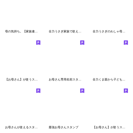
母の気持ち。【家族連絡】
全力うさぎ家族で使える連絡網編
全力うさぎのわしゃ母親かっ！編
【お母さん】が使うスタンプ2
お母さん専用名前スタンプ４
全力くま親から子どもへの伝言編
お母さんが使えるスタンプ11(家族連絡編)
最強お母さんスタンプ
【お母さん】が使うスタンプ40個