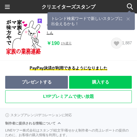
クリエイターズスタンプ
トレンド検索ワードで新しいスタンプに
出会えるかも！
ママのスタンプ。家族の業務連絡
しん
￥190
1,887
1%還元
PayPay決済が利用できるようになりました
プレゼントする
購入する
LYPプレミアムで使い放題
スタンプアレンジ/デコレーションに対応
制作者に提供される情報について
LINEヤフー株式会社はスタンプ/絵文字/着せかえ制作者への売上レポートの提供の
ために、お客様の購入情報を利用します。