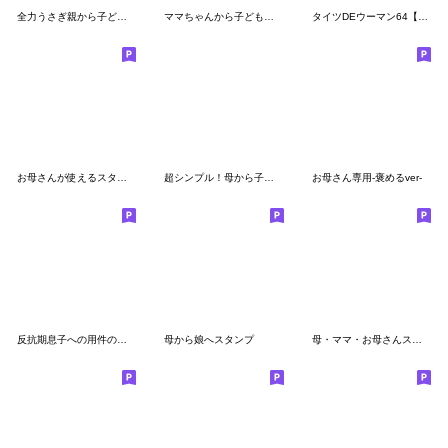
全力うさぎ親から子どもへの伝言編
ママちゃんから子どもへ❤︎お母さん息子娘
タイツDEウーマン64【母から家族へ4】
お母さんが使えるスタンプ17(品のない母編)
超シンプル！母から子へ日常会話２
お母さん専用-褒めるver-
反抗期息子への用件のみ辛口スタンプ
母から娘へスタンプ
母・ママ・お母さんスタンプ