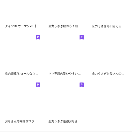
タイツDEウーマン73【母から家族へ】
全力うさぎ親の心子知らず編
全力うさぎ毎日使える気遣い編
母の連絡/シュールなウサギ
ママ専用の使いやすいスタンプ
全力うさぎお母さんの日常編
お母さん専用名前スタンプ３
全力うさぎ最強お母さん編