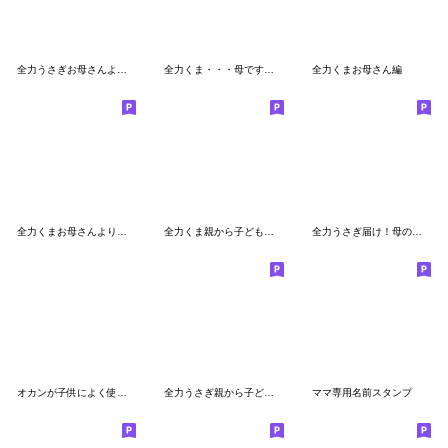
全力うさぎお母さんより愛を込めて編
全力くま・・・母です。編
全力くまお母さん編
全力くまお母さんより愛を込めて編
全力くま親から子どもへの伝言2編
全力うさぎ届け！母の愛編
オカンが子供によく使う言葉の吹き出し。
全力うさぎ親から子どもへの伝言2編
ママ専用名前スタンプ