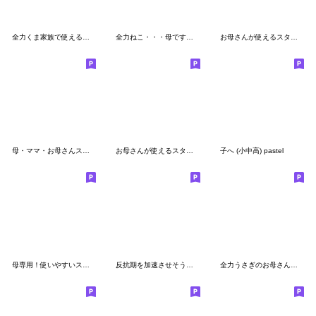
全力くま家族で使える連絡網編
全力ねこ・・・母です。編
お母さんが使えるスタンプ49(息子娘送る用)
母・ママ・お母さんスタンプ２
お母さんが使えるスタンプ38(息子娘送る用)
子へ (小中高) pastel
母専用！使いやすいスタンプ
反抗期を加速させそうなスタンプ
全力うさぎのお母さんはいいのっ編