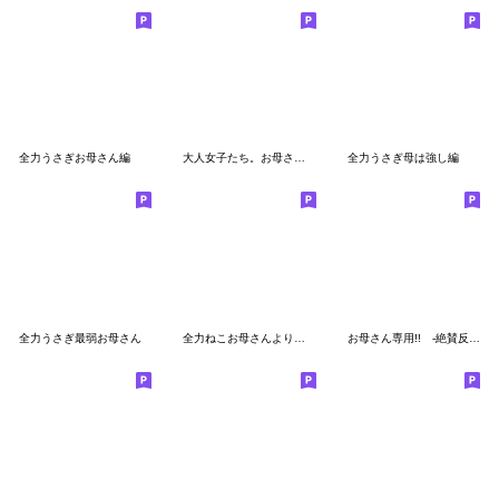
全力うさぎお母さん編
大人女子たち。お母さん編。第二弾。
全力うさぎ母は強し編
全力うさぎ最弱お母さん
全力ねこお母さんより愛を込めて編
お母さん専用!! -絶賛反抗期中-