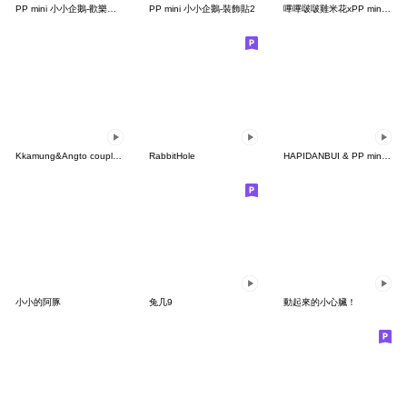
PP mini 小小企鵝-歡樂動物園派對
PP mini 小小企鵝-裝飾貼2
嗶嗶啵啵雞米花xPP mini 小小企鵝
Kkamung&Angto couple10(Angto ver.)
RabbitHole
HAPIDANBUI & PP mini小小企鵝
小小的阿豚
兔几9
動起來的小心臟！