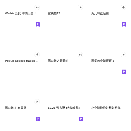
Warbie 沃比 準備出發！
蜜桃貓17
兔几特效貼圖
Popup Spoiled Rabbit Face
黑白雞之雞雞叫
溫柔的企鵝寶寶 3
黑白雞-心有靈犀
LV.21 鴨方獸 (大臉攻擊)
小企鵝恰恰好想好想你