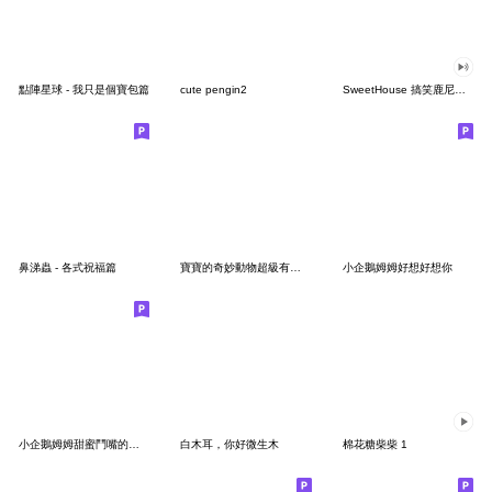
點陣星球 - 我只是個寶包篇
cute pengin2
SweetHouse 搞笑鹿尼唱唱跳跳
鼻涕蟲 - 各式祝福篇
寶寶的奇妙動物超級有夠可愛
小企鵝姆姆好想好想你
小企鵝姆姆甜蜜鬥嘴的聖誕節
白木耳，你好微生木
棉花糖柴柴 1