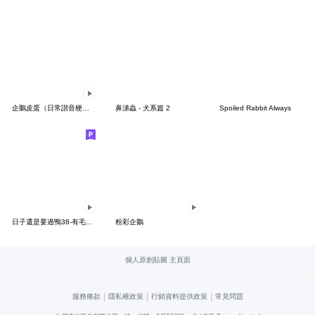
企鵝皮蛋（日常諧音梗篇）
鼻涕蟲 - 犬系篇 2
Spoiled Rabbit Always
日子還是要過鴨38-有毛病鴨！
粉彩企鵝
個人原創貼圖 主頁面
|
|
|
服務條款
隱私權政策
行銷資料提供政策
常見問題