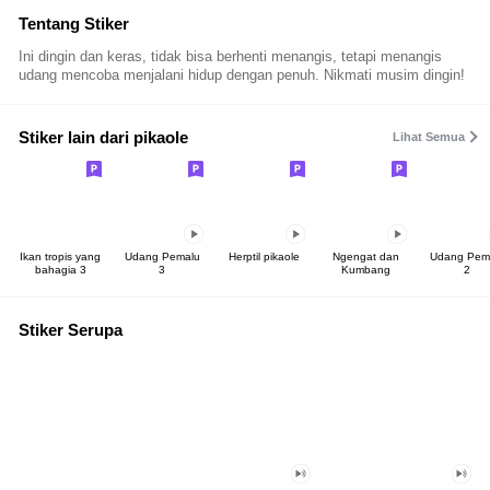
Tentang Stiker
Ini dingin dan keras, tidak bisa berhenti menangis, tetapi menangis
udang mencoba menjalani hidup dengan penuh. Nikmati musim dingin!
Stiker lain dari pikaole
Lihat Semua
Ikan tropis yang
Udang Pemalu
Herptil pikaole
Ngengat dan
Udang Pem
bahagia 3
3
Kumbang
2
Stiker Serupa