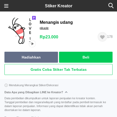
Stiker Kreator
Menangis udang
pikaole
Rp23.000
178
Hadiahkan
Beli
Gratis Coba Stiker Tak Terbatas
Mendukung Merangkai Stiker/Dekorasi
Data Apa yang Dibagikan LINE ke Kreator?
Data pembelian dikumpulkan untuk laporan penjualan ke kreator konten.
Tanggal pembelian dan negara/wilayah yang terdaftar pada pembeli termasuk ke
dalam laporan penjualan. Informasi yang dapat diidentifikasi tidak akan pernah
disertakan ke dalam laporan.