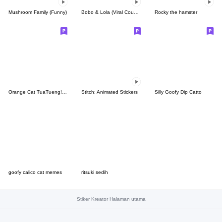
Mushroom Family (Funny)
Bobo & Lola (Viral Couple)
Rocky the hamster
Orange Cat TuaTueng! (ENG)
Stitch: Animated Stickers
Silly Goofy Dip Catto
goofy calico cat memes
ritsuki sedih
Stiker Kreator Halaman utama