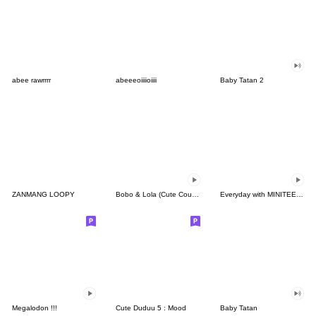
abee rawrrrr
abeeeoiiiioiiii
Baby Tatan 2
ZANMANG LOOPY
Bobo & Lola (Cute Couple)
Everyday with MINITEEN by SEVENTEEN
Megalodon !!!
Cute Duduu 5 : Mood
Baby Tatan