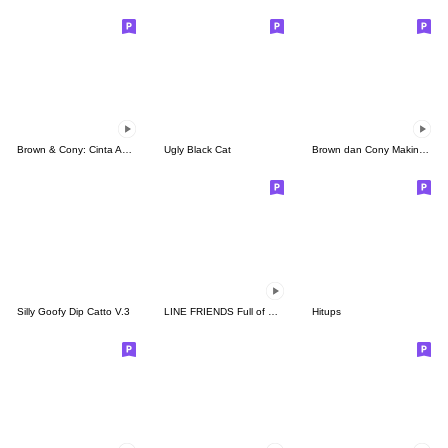
Brown & Cony: Cinta Abadi
Ugly Black Cat
Brown dan Cony Makin Mesra
Silly Goofy Dip Catto V.3
LINE FRIENDS Full of Love
Hitups