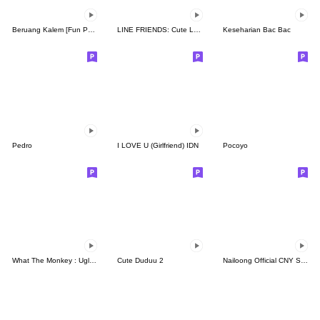
Beruang Kalem [Fun Pack]
LINE FRIENDS: Cute Loving Expressions
Keseharian Bac Bac
Pedro
I LOVE U (Girlfriend) IDN
Pocoyo
What The Monkey : Ugly Face
Cute Duduu 2
Nailoong Official CNY Sticker