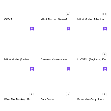
CAT=!!
Milk & Mocha : Gemes!
Milk & Mocha: Affection
Milk & Mocha (Sachet Sticker)
Greensock's meme essentials
I LOVE U (Boyfriend) IDN
What The Monkey : Rock It!
Cute Duduu
Brown dan Cony: Penuh Kasih