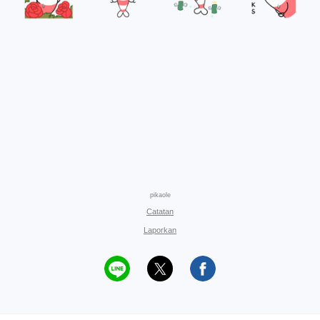
pikaole
Catatan
Laporkan