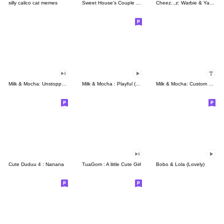
silly calico cat memes
Sweet House's Couple in Love
Cheez...z: Warbie & Yama 3
Milk & Mocha: Unstoppable Lovers
Milk & Mocha : Playful (Animated)
Milk & Mocha: Custom Stickers
Cute Duduu 4 : Nanana
TuaGom : A little Cute Girl
Bobo & Lola (Lovely)