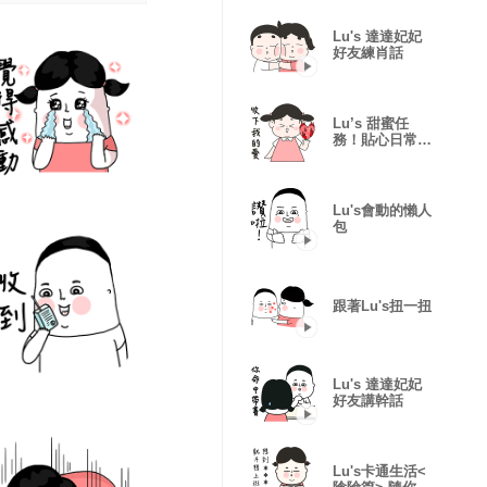
Lu's 達達妃妃
好友練肖話
Lu’s 甜蜜任
務！貼心日常貼
圖！
Lu's會動的懶人
包
跟著Lu's扭一扭
Lu's 達達妃妃
好友講幹話
Lu's卡通生活<