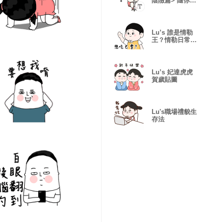
陰險篇> 隨你填
貼圖
Lu’s 誰是情勒
王？情勒日常貼
圖
Lu’s 妃達虎虎
賀歲貼圖
Lu's職場禮貌生
存法