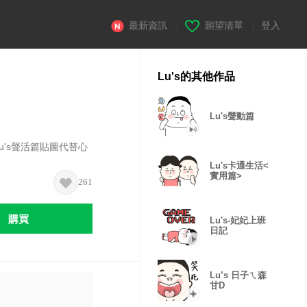
最新資訊
|
願望清單
|
登入
Lu's的其他作品
Lu's聲動篇
u's聲活篇貼圖代替心
Lu's卡通生活<
實用篇>
261
購買
Lu's-妃妃上班
日記
Lu’s 日子ㄟ森
甘D