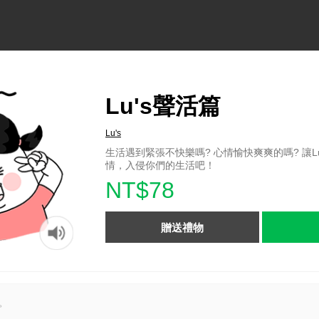
Lu's聲活篇
Lu's
生活遇到緊張不快樂嗎? 心情愉快爽爽的嗎? 讓L
情，入侵你們的生活吧！
NT$78
贈送禮物
。