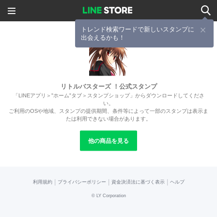
トレンド検索ワードで新しいスタンプに
出会えるかも！
リトルバスターズ ！公式スタンプ
「LINEアプリ＞”ホーム”タブ＞スタンプショップ」からダウンロードしてくださ
い。
ご利用のOSや地域、スタンプの提供期間、条件等によって一部のスタンプは表示ま
たは利用できない場合があります。
他の商品を見る
|
|
|
利用規約
プライバシーポリシー
資金決済法に基づく表示
ヘルプ
©
LY Corporation