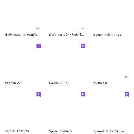
GMM Artist : แคลชอยู่กับพวกเราตลอดไป
คุโรโกะ นายจืดพลิกสังเวียนบาส
ขอลอกการบ้านหน่อย
บอสกีรติ V2
Cu-COPPER 2
หนังตะลุง4
40 ปี ฅนคาราบาว
Spoiled Rabbit 5
Spoiled Rabbit "Summer!!"