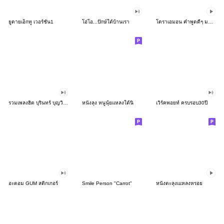
ยูดายเอ็กทู เวอร์ชั่น1
โอ่โอ...ปักษ์ใต้บ้านเรา
โดราเอมอน คำพูดดีๆ มาอีกแล้วจ้า
รวมเพลงฮิต บุรินทร์ บุญวิสุทธิ์!
หนังลุง หนูนุ้ยแหลงใต้นิ
เวิร์คพอยท์ ครบรอบ30ปี
อะตอม GUM สติกเกอร์
Smile Person "Carrot"
หนังตะลุงแเหลงหรอย