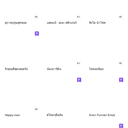
สุภาพบุรุษสุดซอย
แสตมป์ : เดอะ สติกเกอร์
สิงโต นำโชค
รักคุณที่สุดเลยครับ
น้องมาร์ติน
ไทยเทเนียม
Happy man
#โทดๆมือลั่น
Even Funnier Emoji