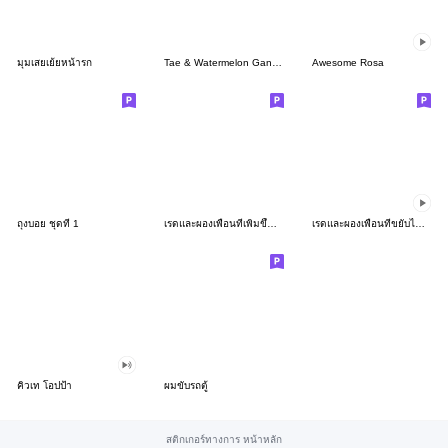
มุมเสยเย้ยหน้ารก
Tae & Watermelon Gang v.1
Awesome Rosa
ถุงบอย ชุดที่ 1
เรดและผองเพื่อนที่เพิ่มขึ้นอีกนิดนึง
เรดและผองเพื่อนที่ขยับได้ ภาค 2
คิวเท โอปป้า
ผมขับรถตู้
สติกเกอร์ทางการ หน้าหลัก