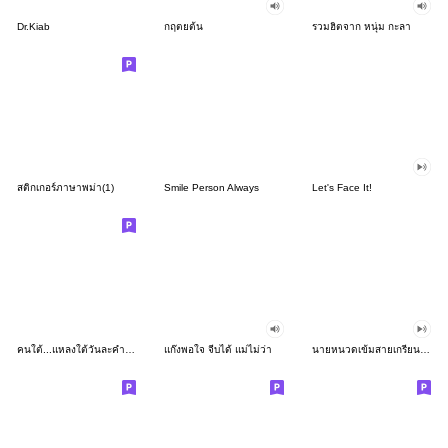
Dr.Kiab
กฤตยต้น
รวมฮิตจาก หนุ่ม กะลา
สติกเกอร์ภาษาพม่า(1)
Smile Person Always
Let's Face It!
คนใต้...แหลงใต้วันละคำสองคำ
แก๊งพอใจ จีบได้ แม่ไม่ว่า
นายหนวดเข้มสายเกรียนxGMM MUSIC HITสายกวน