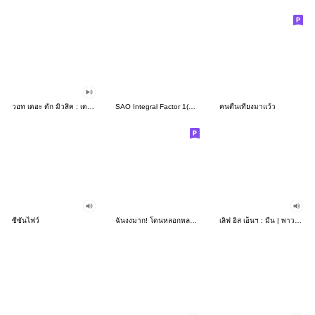
วอท เดอะ ดัก มิวสิค : เดอะ ทอย
SAO Integral Factor 1(EN)
คนตื่นเที่ยงมาแว้ว
ซีซั่นไฟว์
ฉันงงมาก! โดนหลอกหลอน!
เลิฟ อิส เอ็นฯ : มีน | พาวเวอร์แบงค์