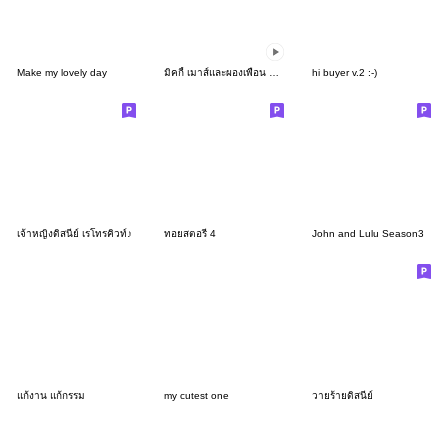
Make my lovely day
มิคกี้ เมาส์และผองเพื่อน ดีไซน์เรโทร
hi buyer v.2 :-)
เจ้าหญิงดิสนีย์ เรโทรคิวท์♪
ทอยสตอรี่ 4
John and Lulu Season3
แก้งาน แก้กรรม
my cutest one
วายร้ายดิสนีย์