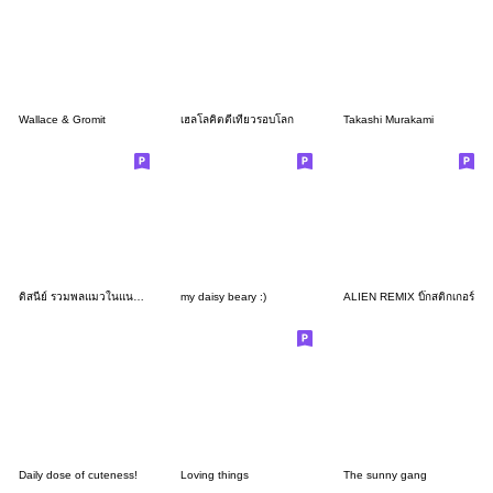
Wallace & Gromit
เฮลโลคิตตีเที่ยวรอบโลก
Takashi Murakami
ดิสนีย์ รวมพลแมวในแนวเรโทร
my daisy beary :)
ALIEN REMIX บิ๊กสติกเกอร์
Daily dose of cuteness!
Loving things
The sunny gang