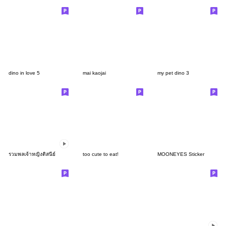
dino in love 5
mai kaojai
my pet dino 3
รวมพลเจ้าหญิงดิสนีย์
too cute to eat!
MOONEYES Sticker