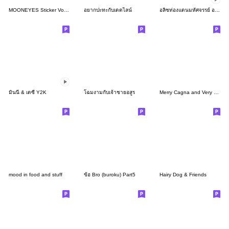
MOONEYES Sticker Vol. 2
อยากปะทะกับเดดไลน์
อลิซท่องแดนมหัศจรรย์ อนิเมชั่นสติ๊กเกอร์
มินนี่ & เดซี่ Y2K
โฉมงามกับเจ้าชายอสูร
Merry Cagna and Very merry Henri
mood in food and stuff
ข้อ Bro (buroku) Part5
Hairy Dog & Friends