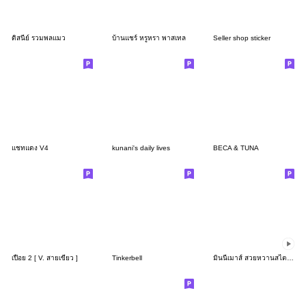
ดิสนีย์ รวมพลแมว
บ้านแชร์ หรูหรา พาสเทล
Seller shop sticker
แชทแดง V4
kunani's daily lives
BECA & TUNA
เปื่อย 2 [ V. สายเขียว ]
Tinkerbell
มินนี่เมาส์ สวยหวานสไตล์สาวน้อย