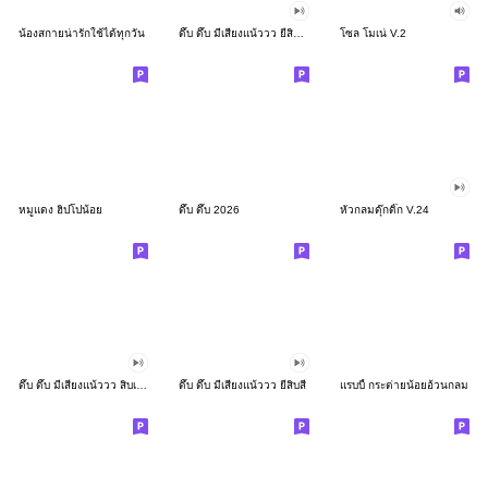
น้องสกายน่ารักใช้ได้ทุกวัน
ดึ๊บ ดึ๊บ มีเสียงแน้ววว ยี่สิบสอง
โซล โมเน่ V.2
หมูแดง ฮิปโปน้อย
ดึ๊บ ดึ๊บ 2026
หัวกลมดุ๊กดิ๊ก V.24
ดึ๊บ ดึ๊บ มีเสียงแน้ววว สิบเก้า
ดึ๊บ ดึ๊บ มีเสียงแน้ววว ยี่สิบสี่
แรบบี้ กระต่ายน้อยอ้วนกลม