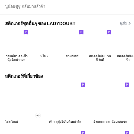
นู๋น้อยชูชู กลับมาแล้วจ้า
สติกเกอร์ชุดอื่นๆ ของ LADYDOUBT
ดูเพิ่ม
ก๋วยเตี๋ยวเดอะปั๊ก
มีใจ 2
บาบาแบร์
มิสเตอร์แป๊บ : วัน
มิสเตอร์แป๊บ ค
นุ้มนิ่มน่ากอด
นี้วันดี
รัก
สติกเกอร์ที่เกี่ยวข้อง
โซล โมเน่
เจ้าหมูดุ้งฮิปโปน้อยน่ารัก
อ้วนกลม หมาน้อยแสนซน