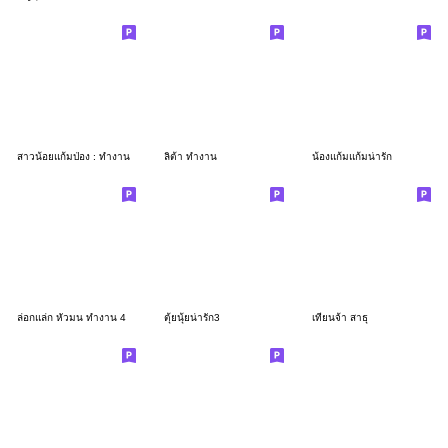
สาวน้อยแก้มป่อง : ทำงาน
ลิต้า ทำงาน
น้องแก้มแก้มน่ารัก
ล่อกแล่ก หัวมน ทำงาน 4
ตุ้ยนุ้ยน่ารัก3
เทียนจ้า สาธุ