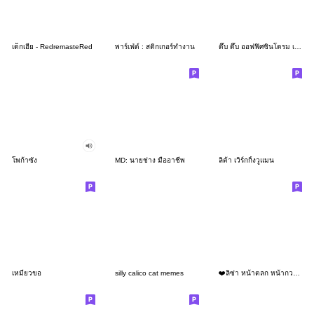
เด็กเฮีย - RedremasteRed
พาร์เฟ่ต์ : สติกเกอร์ทำงาน
ดึ๊บ ดึ๊บ ออฟฟิศซินโดรม เจ็ด
โพก้าซัง
MD: นายช่าง มืออาชีพ
ลิต้า เวิร์กกิ้งวูแมน
เหมียวขอ
silly calico cat memes
❤️ลิซ่า หน้าตลก หน้ากวน!❤️