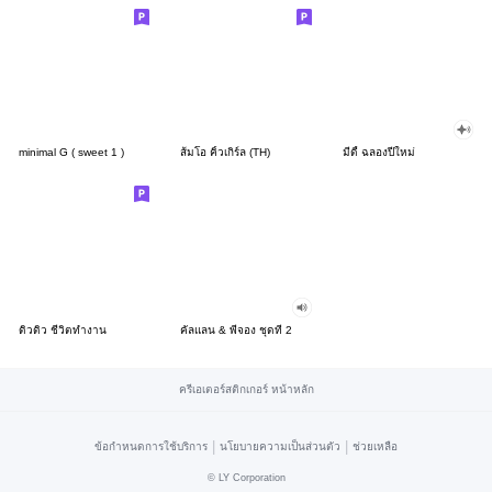
minimal G ( sweet 1 )
ส้มโอ คิ้วเกิร์ล (TH)
มีดี้ ฉลองปีใหม่
ดิวดิว ชีวิตทำงาน
คัลแลน & พี่จอง ชุดที่ 2
ครีเอเตอร์สติกเกอร์ หน้าหลัก
|
|
ข้อกำหนดการใช้บริการ
นโยบายความเป็นส่วนตัว
ช่วยเหลือ
©
LY Corporation