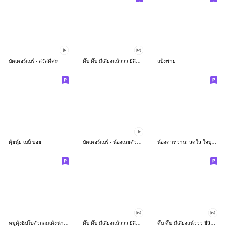
บัตเตอร์แบร์ - สวัสดีค่ะ
ดึ๊บ ดึ๊บ มีเสียงแน้ววว ยี่สิบห้า
แป้งพาย
ตุ้ยนุ้ย เบบี้ บอย
บัตเตอร์แบร์ - น้องเนยตัวตึง พุงเต่ง
น้องตาหวาน: สดใส ใจบุญ (สีพาสเทล)
หมูดุ้งฮิปโปตัวกลมเด้งน่ารัก
ดึ๊บ ดึ๊บ มีเสียงแน้ววว ยี่สิบเจ็ด
ดึ๊บ ดึ๊บ มีเสียงแน้ววว ยี่สิบหก