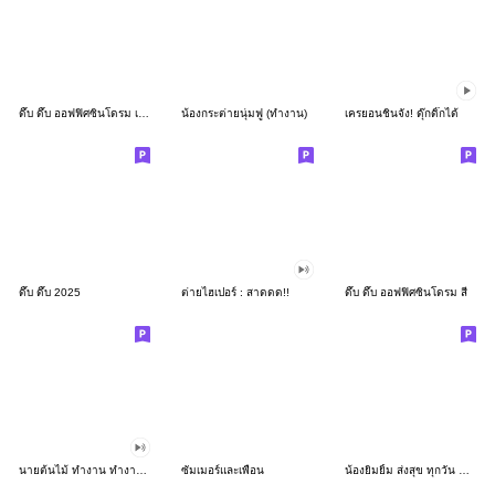
ดึ๊บ ดึ๊บ ออฟฟิศซินโดรม เก้า
น้องกระต่ายนุ่มฟู (ทำงาน)
เครยอนชินจัง! ดุ๊กดิ๊กได้
ดึ๊บ ดึ๊บ 2025
ต่ายไฮเปอร์ : สาดดด!!
ดึ๊บ ดึ๊บ ออฟฟิศซินโดรม สี่
นายต้นไม้ ทำงาน ทำงาน ทำงาน!!!
ซัมเมอร์และเพื่อน
น้องยิมยิ้ม ส่งสุข ทุกวัน CutePastel THA