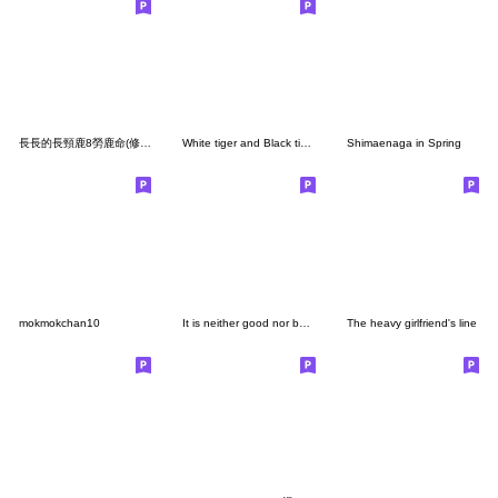
長長的長頸鹿8勞鹿命(修正版)
White tiger and Black tiger 3
Shimaenaga in Spring
mokmokchan10
It is neither good nor bad19
The heavy girlfriend's line