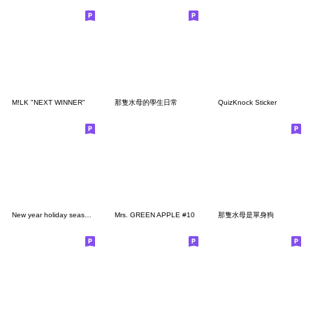
M!LK "NEXT WINNER"
那隻水母的學生日常
QuizKnock Sticker
New year holiday season koupenchan
Mrs. GREEN APPLE #10
那隻水母是單身狗