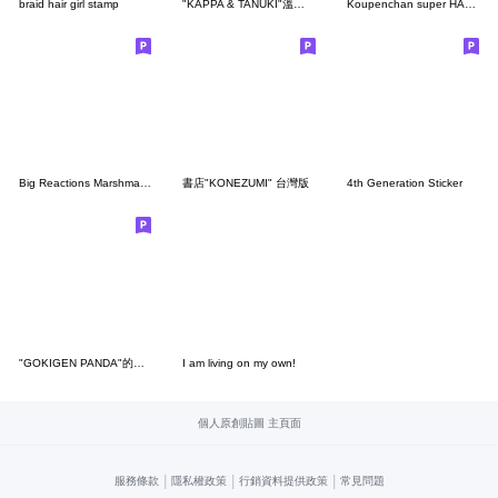
braid hair girl stamp
"KAPPA & TANUKI"溫泉旅行 台灣版
Koupenchan super HANAMARU
Big Reactions Marshmallow rabbit
書店"KONEZUMI" 台灣版
4th Generation Sticker
"GOKIGEN PANDA"的請求 台灣版
I am living on my own!
個人原創貼圖 主頁面
|
|
|
服務條款
隱私權政策
行銷資料提供政策
常見問題