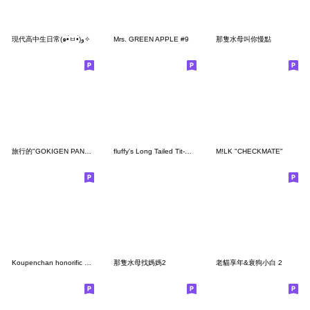
現代高中生日常(๑•̀ㅂ•́)و✧
Mrs. GREEN APPLE #9
那隻水母叫你慢點
旅行的"GOKIGEN PANDA" 台灣版
fluffy's Long Tailed Tit-Kansai dialect-
M!LK "CHECKMATE"
Koupenchan honorific sticker
那隻水母找媽媽2
老貓享年&衰狗小白 2