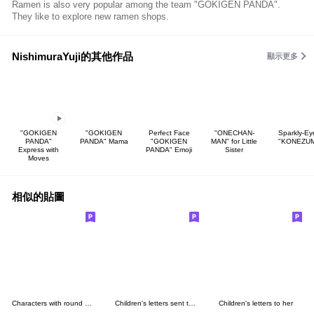
Ramen is also very popular among the team "GOKIGEN PANDA".
They like to explore new ramen shops.
NishimuraYuji的其他作品
顯示更多
"GOKIGEN
"GOKIGEN
Perfect Face
"ONECHAN-
Sparkly-Ey
PANDA"
PANDA" Mama
"GOKIGEN
MAN" for Little
"KONEZUM
Express with
PANDA" Emoji
Sister
Moves
相似的貼圖
Characters with round eyes who say puns
Children's letters sent to boyfriends
Children's letters to her