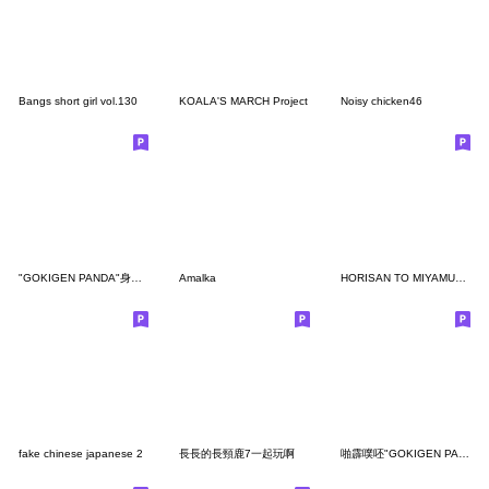
Bangs short girl vol.130
KOALA'S MARCH Project
Noisy chicken46
"GOKIGEN PANDA"身體抱恙 台灣版
Amalka
HORISAN TO MIYAMURAKUN mini
fake chinese japanese 2
長長的長頸鹿7一起玩啊
啪霹噗呸"GOKIGEN PANDA" 台灣版