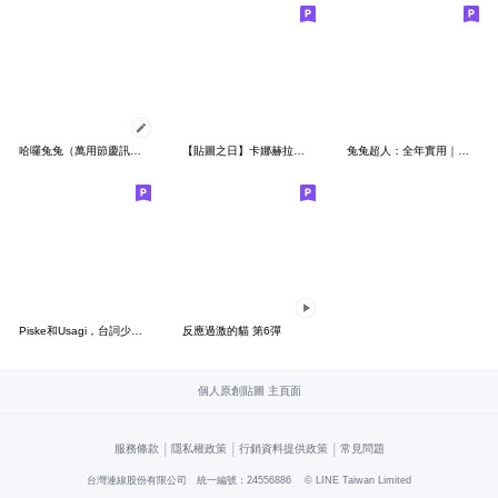
哈囉兔兔（萬用節慶訊息篇）
【貼圖之日】卡娜赫拉的Piske和Usagi貼圖
兔兔超人：全年實用｜客套心意｜好好說話呦
Piske和Usagi，台詞少更實用！
反應過激的貓 第6彈
個人原創貼圖 主頁面
|
|
|
服務條款
隱私權政策
行銷資料提供政策
常見問題
台灣連線股份有限公司 統一編號：24556886
© LINE Taiwan Limited