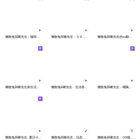
懶散兔與啾先生：隨時動起來
懶散兔與啾先生：ＯＳ職場人生
懶散兔與啾先生的os動動動
懶散兔與啾先生新生活貼圖：ＯＳ職場人生2
懶散兔&啾先生：生活各種動
懶散兔與啾先生：嘲諷小動作
懶散兔與啾先生: 夏日小劇場
懶散兔與啾先生：訊息貼圖篇
懶散兔與啾先生：OS隨你填