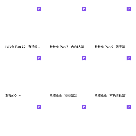
粒粒兔 Part 10 - 有禮貌說好話篇
粒粒兔 Part 7 - 內向I人篇
粒粒兔 Part 9 - 追星篇
友善的Omy
哈囉兔兔（韭韭篇2）
哈囉兔兔（有夠喜歡篇）