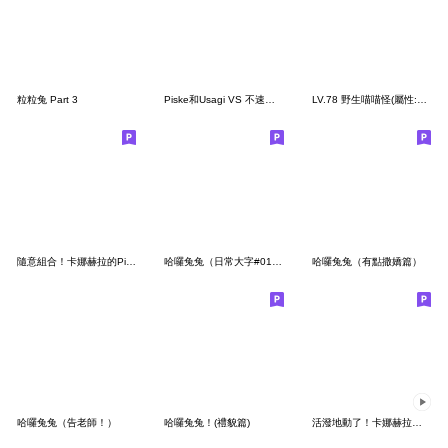
粒粒兔 Part 3
Piske和Usagi VS 不速之客
LV.78 野生喵喵怪(屬性:自定義)
隨意組合！卡娜赫拉的Piske和Usagi
哈囉兔兔（日常大字#01修正）
哈囉兔兔（有點撒嬌篇）
哈囉兔兔（告老師！）
哈囉兔兔！(禮貌篇)
活潑地動了！卡娜赫拉的Piske和Usagi