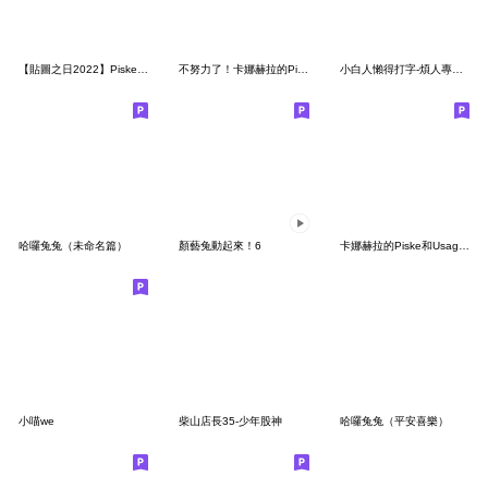
【貼圖之日2022】Piske和Usagi
不努力了！卡娜赫拉的Piske和Usagi
小白人懶得打字-煩人專用貼圖4
哈囉兔兔（未命名篇）
顏藝兔動起來！6
卡娜赫拉的Piske和Usagi 5
小喵we
柴山店長35-少年股神
哈囉兔兔（平安喜樂）