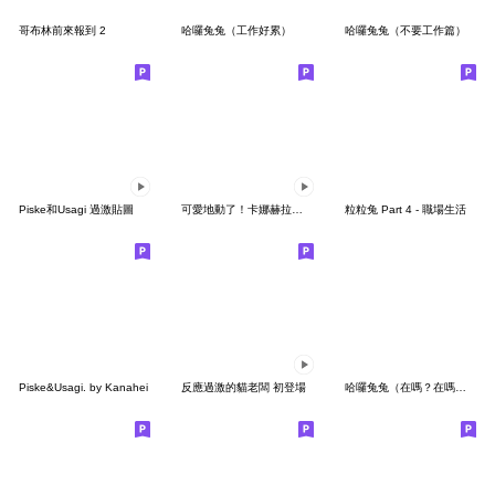
哥布林前來報到 2
哈囉兔兔（工作好累）
哈囉兔兔（不要工作篇）
Piske和Usagi 過激貼圖
可愛地動了！卡娜赫拉的Piske和Usagi 3
粒粒兔 Part 4 - 職場生活
Piske&Usagi. by Kanahei
反應過激的貓老闆 初登場
哈囉兔兔（在嗎？在嗎？）