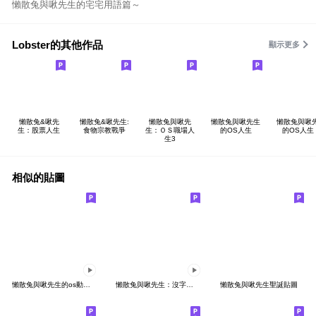
懶散兔與啾先生的宅宅用語篇～
Lobster的其他作品
顯示更多
懶散兔&啾先
懶散兔&啾先生:
懶散兔與啾先
懶散兔與啾先生
懶散兔與啾
生：股票人生
食物宗教戰爭
生：ＯＳ職場人
的OS人生
的OS人生 
生3
相似的貼圖
懶散兔與啾先生的os動動動 2
懶散兔與啾先生：沒字也能動！
懶散兔與啾先生聖誕貼圖