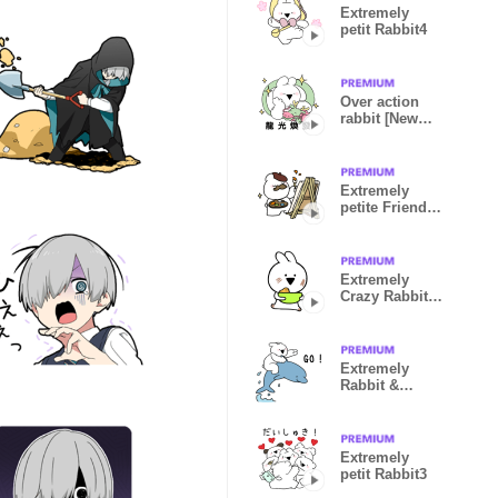
Extremely
petit Rabbit4
Over action
rabbit [New
Year Special]
Extremely
petite Friends
-Autumn-
Extremely
Crazy Rabbit
Animated
vol.10
Extremely
Rabbit &
Amakusa
Extremely
petit Rabbit3