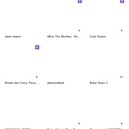
abee rawrrrr
What The Monkey : Rock It!
Cute Duduu
Brown dan Cony: Penuh Kasih
abeeeoiiiioiiii
Baby Tatan 2