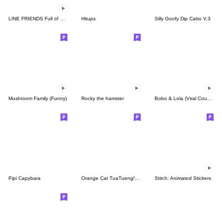
LINE FRIENDS Full of Love
Hitups
Silly Goofy Dip Catto V.3
Mushroom Family (Funny)
Rocky the hamster
Bobo & Lola (Viral Couple)
Pipi Capybara
Orange Cat TuaTueng! (ENG)
Stitch: Animated Stickers