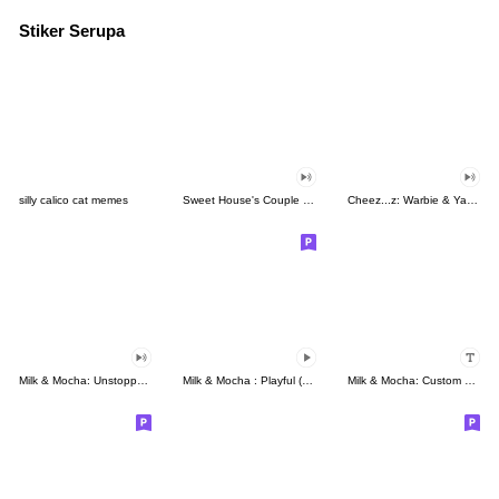
Stiker Serupa
silly calico cat memes
Sweet House's Couple in Love
Cheez...z: Warbie & Yama 3
Milk & Mocha: Unstoppable Lovers
Milk & Mocha : Playful (Animated)
Milk & Mocha: Custom Stickers