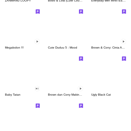
ZANMANG LOOPY
Bobo & Lola (Cute Couple)
Everyday with MINITEEN by SEVENTEEN
Megalodon !!!
Cute Duduu 5 : Mood
Brown & Cony: Cinta Abadi
Baby Tatan
Brown dan Cony Makin Mesra
Ugly Black Cat