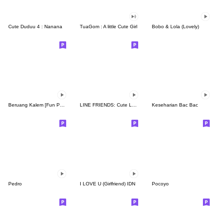
Cute Duduu 4 : Nanana
TuaGom : A little Cute Girl
Bobo & Lola (Lovely)
Beruang Kalem [Fun Pack]
LINE FRIENDS: Cute Loving Expressions
Keseharian Bac Bac
Pedro
I LOVE U (Girlfriend) IDN
Pocoyo