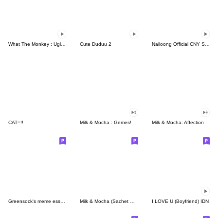
What The Monkey : Ugly Face
Cute Duduu 2
Nailoong Official CNY Sticker
CAT=!!
Milk & Mocha : Gemes!
Milk & Mocha: Affection
Greensock's meme essentials
Milk & Mocha (Sachet Sticker)
I LOVE U (Boyfriend) IDN