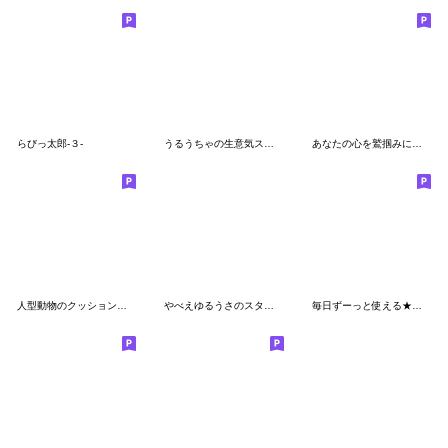
らびっ太郎-３-
うるうちゃの生意気スタンプ
あなたの心を鷲掴みにするゆるうさスタンプ
人型動物のクッション言葉
やべえゆるうさのスタンプ
毎日ずーっと使える★しろいくまちゃん