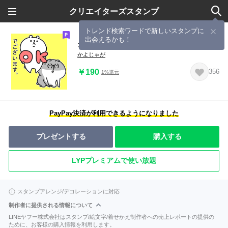
クリエイターズスタンプ
トレンド検索ワードで新しいスタンプに
出会えるかも！
クマっぽい子。８(敬語っぽい)
かよじゃが
￥190
356
1%還元
PayPay決済が利用できるようになりました
プレゼントする
購入する
LYPプレミアムで使い放題
スタンプアレンジ/デコレーションに対応
制作者に提供される情報について
LINEヤフー株式会社はスタンプ/絵文字/着せかえ制作者への売上レポートの提供の
ために、お客様の購入情報を利用します。