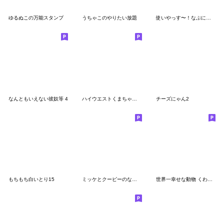
ゆるぬこの万能スタンプ
うちゃこのやりたい放題
使いやっす〜！なぷにっとゆるうさ
なんともいえない彼奴等 4
ハイウエストくまちゃん♪シュール&カオス
チーズにゃん2
もちもち白いとり15
ミッケとクーピーのなかよしペアスタンプ
世界一幸せな動物 くわらびー