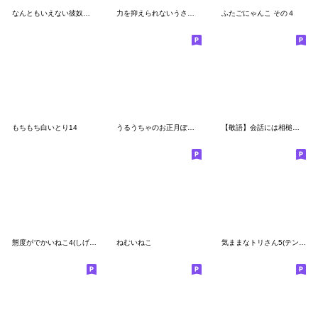
なんともいえない彼奴等 その３
力を抑えられないうさぎ(年末年始)再販
ふたごにゃんこ その４
もちもち白いとり14
うるうちゃのお正月ぽいスタンプ
【敬語】会話には相槌ですっ。まるしまさん
態度がでかいねこ4(しげねこ)
ねむいねこ
気ままなトリさん5(テンション↑)