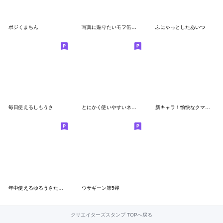
ポジくまちん
写真に貼りたいモフ缶スタンプ
ふにゃっとしたあいつ
毎日使えるしもうさ
とにかく使いやすいネコとウサギ
新キャラ！愉快なクマ母ちゃん・家族の連絡
年中使えるゆるうさたちだよ！全員集合！
ウサギーン第5弾
クリエイターズスタンプ TOPへ戻る