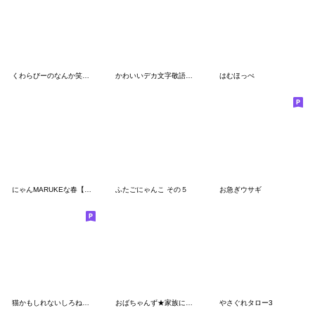
くわらびーのなんか笑えるやつ
かわいいデカ文字敬語★しろいくまちゃん
はむほっぺ
にゃんMARUKEな春【仲良し】
ふたごにゃんこ その５
お急ぎウサギ
猫かもしれないしろねこ デカ文字吹き出し
おばちゃんず★家族に送るママの一言
やさぐれタロー3