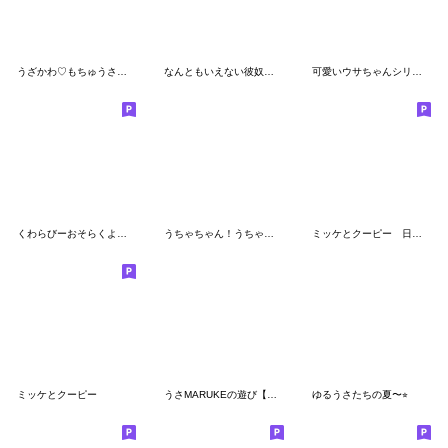
うざかわ♡もちゅうさ【毎日使える編】
なんともいえない彼奴等 その２
可愛いウサちゃんシリーズ
くわらびーおそらくよく使うワード
うちゃちゃん！うちゃたん！
ミッケとクーピー 日常なスタンプ
ミッケとクーピー
うさMARUKEの遊び【連絡】
ゆるうさたちの夏〜⭐︎