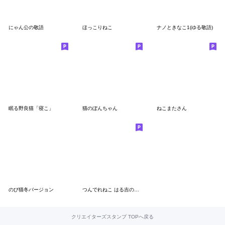
にゃん公の敬語
ほっこりねこ
ナノときなこ1(ゆる敬語)
眠る野良猫「寝こ」
猫のぼんちゃん
ねこまたさん
のび猫冬バージョン
つんでれねこ はる吉の日常
クリエイターズスタンプ TOPへ戻る