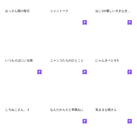
おっさん猫の毎日
ニャントーク
ねこ10/優しい大きな文字【デカ文字】
いつもそばにいる猫
ニャンコたちのひとこと
にゃんきーとす4
しろねこさん。３
なんだかんだと和風ねこ
気ままな猫さん