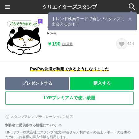
クリエイターズスタンプ
トレンド検索ワードで新しいスタンプに
出会えるかも！
にゃんこのつぶやき【敬語編】
Nokio.
￥190
443
1%還元
PayPay決済が利用できるようになりました
プレゼントする
購入する
LYPプレミアムで使い放題
スタンプアレンジ/デコレーションに対応
制作者に提供される情報について
LINEヤフー株式会社はスタンプ/絵文字/着せかえ制作者への売上レポートの提供の
ために、お客様の購入情報を利用します。