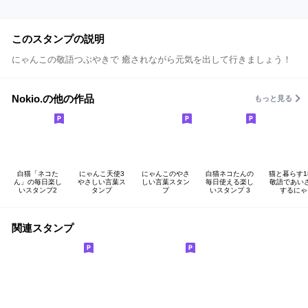
このスタンプの説明
にゃんこの敬語つぶやきで 癒されながら元気を出して行きましょう！
Nokio.の他の作品
もっと見る
白猫「ネコた
にゃんこ天使3
にゃんこのやさ
白猫ネコたんの
猫と暮らす
ん」の毎日楽し
やさしい言葉ス
しい言葉スタン
毎日使える楽し
敬語であい
いスタンプ2
タンプ
プ
いスタンプ 3
するにゃ
関連スタンプ