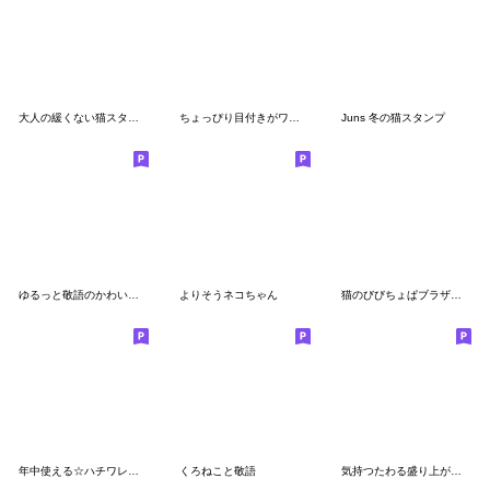
大人の緩くない猫スタンプーその２
ちょっぴり目付きがワルい猫《丁寧語》
Juns 冬の猫スタンプ
ゆるっと敬語のかわいい猫ちゃん
よりそうネコちゃん
猫のびびちょぱブラザーズ パート2
年中使える☆ハチワレ猫 (丁寧語)
くろねこと敬語
気持つたわる盛り上がる、ねこスタンプ。