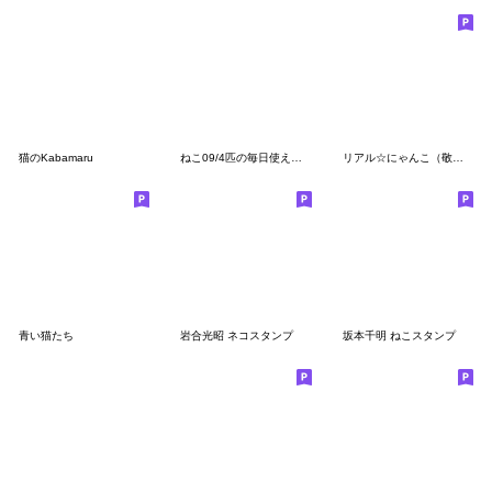
猫のKabamaru
ねこ09/4匹の毎日使える優しいスタンプ◆冬
リアル☆にゃんこ（敬語）
青い猫たち
岩合光昭 ネコスタンプ
坂本千明 ねこスタンプ