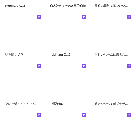
Nobimaru cat3
猫大好き！その5 三毛猫編
黒猫の日常＆気づかいの言葉
話を聞くノラ
nobimaru Cat2
おじいちゃんに贈るスタンプ 3
グレー猫＊くろちゃん
中高年ねこ
猫のびびちょぱブラザーズ