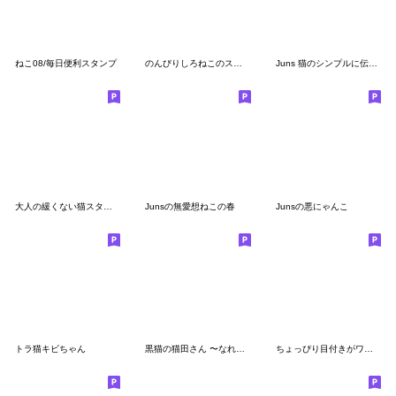
ねこ08/毎日便利スタンプ
のんびりしろねこのスタンプ
Juns 猫のシンプルに伝えたい！
大人の緩くない猫スタンプ
Junsの無愛想ねこの春
Junsの悪にゃんこ
トラ猫キビちゃん
黒猫の猫田さん 〜なれなれしい敬語編〜
ちょっぴり目付きがワルい猫《年末・年始》