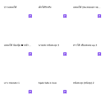
บ่าวแหลงใต้
เด็กใต้รักจริง
แหลงใต้ (Ver.ทองเอก จอมแก่น)
แหลงใต้ น้องนุ้ย ❤️ หน้าตลก น่ารัก
นายเท่ง หนังตะลุง 3
สาวใต้ เมืองสะตอ ep.3
เงาะ ทองแดง 1
hijabi falls in love
หนังตะลุง (หนังลุง) 2