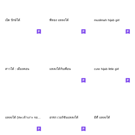
เป็ด ปักษ์ใต้
พี่ทอง แหลงใต้
muslimah hijab girl
สาวใต้ : เมืองคอน
แหลงใต้กับเพื่อน
cute hijab little girl
แหลงใต้ (Ver.เจ้าเงาะ จอมป่วน)
อรชร เวอร์ชั่นแหลงใต้
มีดี้ แหลงใต้