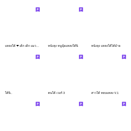
แหลงใต้ ❤ เด็ก เด็ก แมวน่ารัก
หนังลุง หนูนุ้ยแหลงใต้นิ
หนังลุง แหลงใต้ได้ม้าย
ใต้นิ..
คนใต้ เวอร์ 3
สาวใต้ หยบแหลง V.1