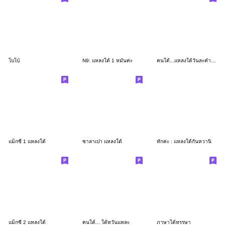
โบโบ๋
N9: แหลงใต้ 1 หมันค่ะ
คนใต้...แหลงใต้วันละคำสองคำ
แม็กซี่ 1 แหลงใต้
ซาลาเปา แหลงใต้
ทักค่ะ : แหลงใต้กันหวานิ
แม็กซี่ 2 แหลงใต้
คนใต้... ใต้หวันแหละ
ภาษาใต้หรรษา