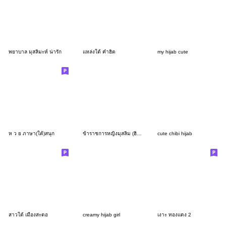
พยาบาล มุสลิมะห์ น่ารัก
แหล่งใต้ คำฮิต
my hijab cute
ห ว ย ภาษา(ใต้)สนุก
ข้าราชการหญิงมุสลิม (ฮิญาบ)
cute chibi hijab
สาวใต้ เมืองสะตอ
creamy hijab girl
เงาะ ทองแดง 2