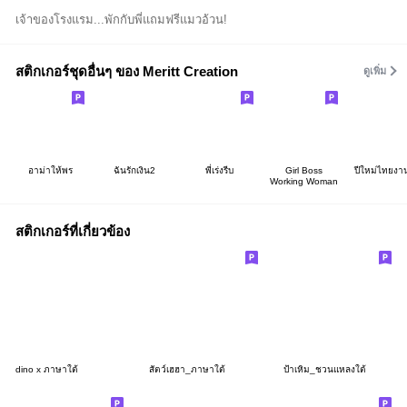
เจ้าของโรงแรม...พักกับพี่แถมฟรีแมวอ้วน!
สติกเกอร์ชุดอื่นๆ ของ Meritt Creation
ดูเพิ่ม
อาม่าให้พร
ฉันรักเงิน2
พี่เร่งรีบ
Girl Boss
ปีใหม่ไทยงา
Working Woman
สติกเกอร์ที่เกี่ยวข้อง
dino x ภาษาใต้
สัตว์เฮฮา_ภาษาใต้
ป้าเหิม_ชวนแหลงใต้