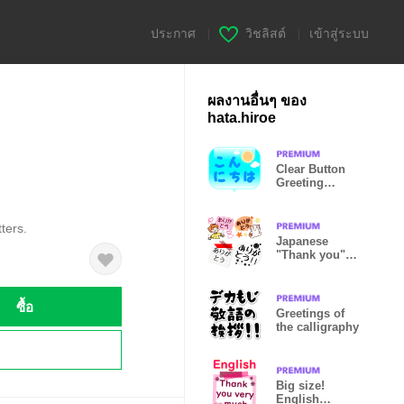
ประกาศ
|
วิชลิสต์
|
เข้าสู่ระบบ
ผลงานอื่นๆ ของ
hata.hiroe
Clear Button
Greeting
Sticker (Ja)
tters.
Japanese
"Thank you"
set
ซื้อ
Greetings of
the calligraphy
!
Big size!
English