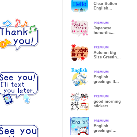
Clear Button
English
Greeting
Sticker
Japanese
honorific
greetings
Autumn Big
Size Greeting
Sticker
English
greetings !!
Cute Cats 10
good morning
stickers
(Japanese)
English
greetings!
Snow appears!