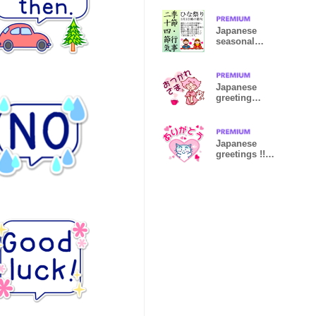
Snowman
Japanese
seasonal
dictionary
Japanese
greeting
sticker.Cute
girls
Japanese
greetings !!
Cute Cats 10