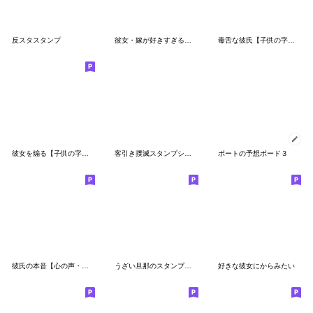
反スタスタンプ
彼女・嫁が好きすぎる嫉妬深いクマ
毒舌な彼氏【子供の字・カップル・彼女】
彼女を煽る【子供の字・煽り・カップル彼氏
客引き撲滅スタンプシリーズ１
ボートの予想ボード３
彼氏の本音【心の声・煽り・カップル・彼女
うざい旦那のスタンプ【夫婦・嫁・煽り】
好きな彼女にからみたい