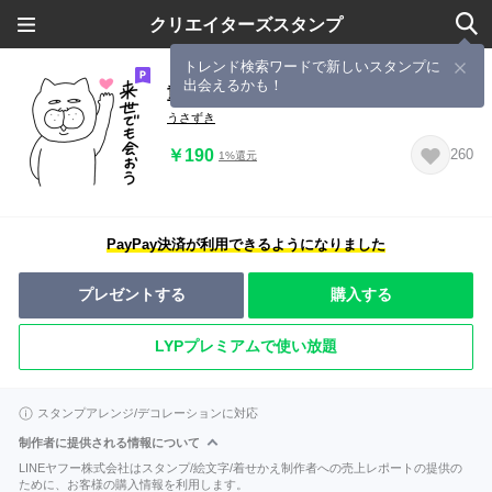
クリエイターズスタンプ
トレンド検索ワードで新しいスタンプに
出会えるかも！
重たい彼氏B 2
うさずき
￥190
260
1%還元
PayPay決済が利用できるようになりました
プレゼントする
購入する
LYPプレミアムで使い放題
スタンプアレンジ/デコレーションに対応
制作者に提供される情報について
LINEヤフー株式会社はスタンプ/絵文字/着せかえ制作者への売上レポートの提供の
ために、お客様の購入情報を利用します。