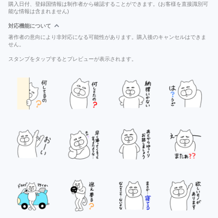
購入日付、登録国情報は制作者から確認することができます。(お客様を直接識別可
能な情報は含まれません)
対応機能について
著作者の意向により非対応になる可能性があります。購入後のキャンセルはできま
せん。
スタンプをタップするとプレビューが表示されます。