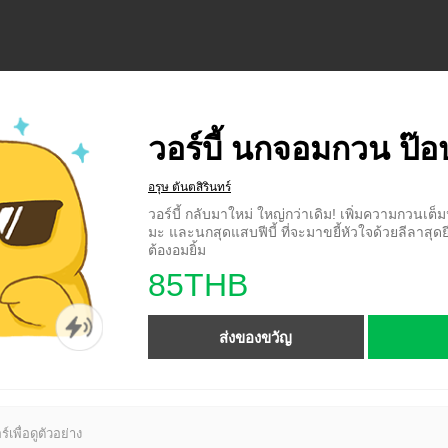
วอร์บี้ นกจอมกวน ป๊อ
อรุษ ตันตสิรินทร์
วอร์บี้ กลับมาใหม่ ใหญ่กว่าเดิม! เพิ่มความกวนเต
มะ และนกสุดแสบฟีบี้ ที่จะมาขยี้หัวใจด้วยลีลาสุ
ต้องอมยิ้ม
85THB
ส่งของขวัญ
์เพื่อดูตัวอย่าง