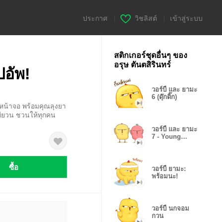
ประกาศ
|
วิชลิสต์
|
เข้าสู่ระบบ
สติกเกอร์ชุดอื่นๆ ของ
อรุษ ตันตสิรินทร์
ปอัพ!
วอร์บี้ และ ยามะ
6 (ดุ๊กดิ๊ก)
็มหน้าจอ พร้อมคุณลุงยา
ดยียวน ชวนให้ทุกคน
วอร์บี้ และ ยามะ
7 - Young
Edition
ซื้อ
วอร์บี้ ยามะ:
พร้อมนะ!
วอร์บี้ นกจอม
กวน