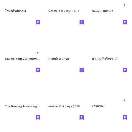
โลนลี่คิ้วท์มาก 4
นี่เพื่อนไง X iHAVECPU
Salmon แมวเป้า
Couple doggy 3 (retriever)
คุณหมี: เธอครับ
หัวกลมดุ๊กดิ๊กขาวดำ
The Roaring Advancing Hippo
minimal G & Leys (เบื่อบ้าน!)
แก๊งค์ขยะ