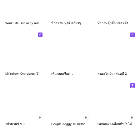
Work Life Bunlai by nutped
ข้อความ มุขจีบเสี่ยวๆ
หัวกลมดุ๊กดิ๊ก ปวดหลัง
Mr.Yellow: Orthobros (2)
เฟ้นๆสอนจีบสาว
คนอะไรเป็นแฟนหมี 2
อย่ามาแข่ V.3
Couple doggy 10 (retriever)
เรดและผองเพื่อนที่ขยับได้