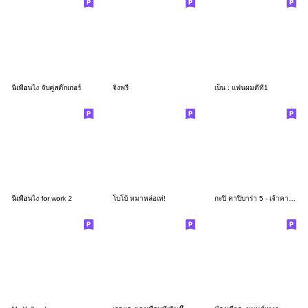
นี่เพื่อนไง จับคู่สติ๊กเกอร์
จิงพรี่
เบ็น : แฟนผมดีที่1
นี่เพื่อนไง for work 2
โบโบ้ หมาหล่อเท่!
กะปิ คาปิบาร่า 5 - เจ้าคาปิตัวกลม