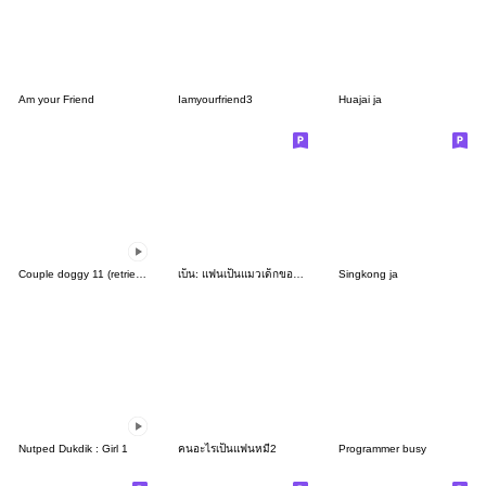
Am your Friend
Iamyourfriend3
Huajai ja
Couple doggy 11 (retriever)
เบ็น: แฟนเป็นแมวเด็กของเค้า
Singkong ja
Nutped Dukdik : Girl 1
คนอะไรเป็นแฟนหมี2
Programmer busy