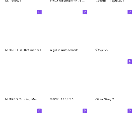
Mr. Yellow !
เรดและผองเพื่อนที่เพิ่มขึ้นอีกนิดนึง
น้องเขียว: มนุษย์เหงา
NUTPED STORY man v.1
a girl in nutpedworld
หัวนุ่ม V2
NUTPED Running Man
นักเรียนจ่า ชุมพล
Gluta Story 2