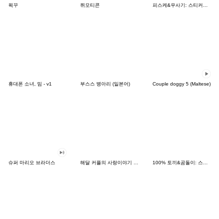
왹꾸
쮜모티콘
피스케&우사기: 스티커의 날
휴대폰 소녀, 밈 - v1
부스스 병아리 (일본어)
Couple doggy 5 (Maltese)
슈퍼 마리오 브라더스
해달 커플의 사랑이야기 2.0(한국어일본어)
100% 토끼&곰돌이: 스티커의 날