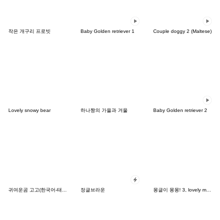
작은 개구리 프로빗
Baby Golden retriever 1
Couple doggy 2 (Maltese)
Lovely snowy bear
하나짱의 가을과 겨울
Baby Golden retriever 2
귀여운곰 고고(한국어-태국어)
정글브라운
몽글이 몽몽! 3, lovely mongmong