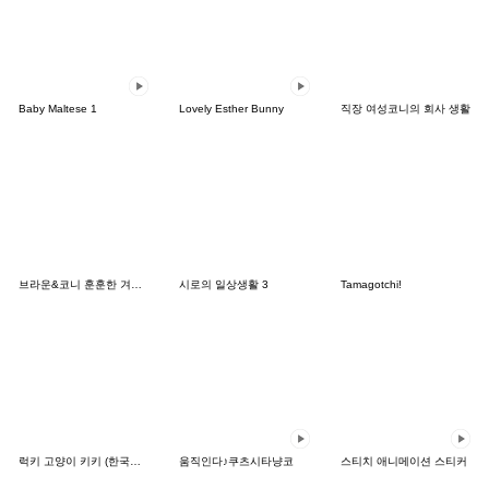
Baby Maltese 1
Lovely Esther Bunny
직장 여성코니의 회사 생활
브라운&코니 훈훈한 겨울 데이트
시로의 일상생활 3
Tamagotchi!
럭키 고양이 키키 (한국어&일본어)
움직인다♪쿠츠시타냥코
스티치 애니메이션 스티커