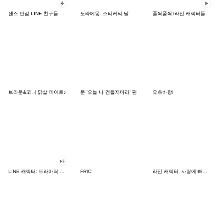
센스 만점 LINE 친구들: 카드 버전
도라에몽: 스티커의 날
폴짝폴짝♪라인 캐릭터들
브라운&코니 닭살 데이트♪
문 '오늘 나 건들지마라' 편
요츠바랑!
LINE 캐릭터: 드라마틱 사운드
FRIC
라인 캐릭터, 사랑에 빠지다!