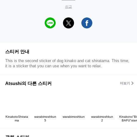
신고
스티커 안내
This is the second sticker of dog kinako and cat shiratama. This time,
it is a sticker that you can use when you want to relax.
Atsushi의 다른 스티커
더보기
KinakotoShirata
warabimoshkun
warabimoshkun
warabimoshkun
Kinakono"B
ma
5
2
BAFU"sta