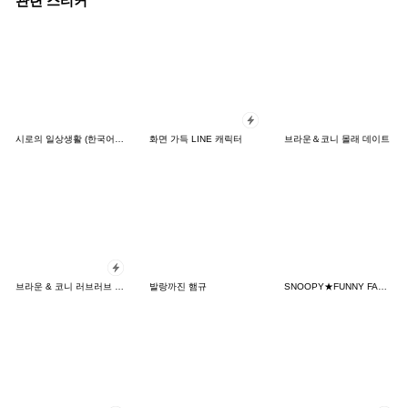
관련 스티커
시로의 일상생활 (한국어&일본어)
화면 가득 LINE 캐릭터
브라운＆코니 몰래 데이트
브라운 & 코니 러브러브 팝업 스티커
발랑까진 햄규
SNOOPY★FUNNY FACES