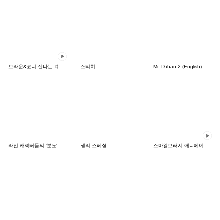
브라운&코니 신나는 겨울 데이트
스티치
Mr. Dahan 2 (English)
라인 캐릭터들의 '분노' 시리즈
샐리 스페셜
스마일브러시 애니메이션 스티커