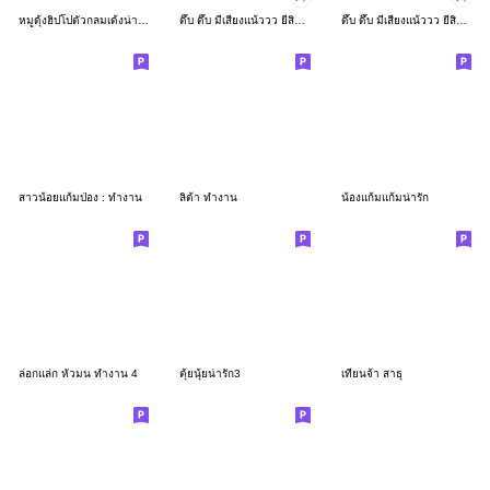
หมูดุ้งฮิปโปตัวกลมเด้งน่ารัก
ดึ๊บ ดึ๊บ มีเสียงแน้ววว ยี่สิบเจ็ด
ดึ๊บ ดึ๊บ มีเสียงแน้ววว ยี่สิบหก
สาวน้อยแก้มป่อง : ทำงาน
ลิต้า ทำงาน
น้องแก้มแก้มน่ารัก
ล่อกแล่ก หัวมน ทำงาน 4
ตุ้ยนุ้ยน่ารัก3
เทียนจ้า สาธุ