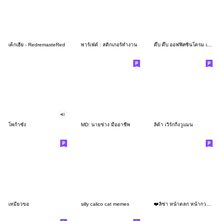
เด็กเฮีย - RedremasteRed
พาร์เฟ่ต์ : สติกเกอร์ทำงาน
ดึ๊บ ดึ๊บ ออฟฟิศซินโดรม เจ็ด
โพก้าซัง
MD: นายช่าง มืออาชีพ
ลิต้า เวิร์กกิ้งวูแมน
เหมียวขอ
silly calico cat memes
❤️ลิซ่า หน้าตลก หน้ากวน!❤️