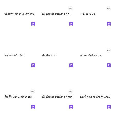
น้องสกายน่ารักใช้ได้ทุกวัน
ดึ๊บ ดึ๊บ มีเสียงแน้ววว ยี่สิบสอง
โซล โมเน่ V.2
หมูแดง ฮิปโปน้อย
ดึ๊บ ดึ๊บ 2026
หัวกลมดุ๊กดิ๊ก V.24
ดึ๊บ ดึ๊บ มีเสียงแน้ววว สิบเก้า
ดึ๊บ ดึ๊บ มีเสียงแน้ววว ยี่สิบสี่
แรบบี้ กระต่ายน้อยอ้วนกลม