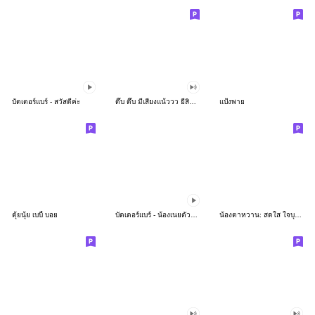
บัตเตอร์แบร์ - สวัสดีค่ะ
ดึ๊บ ดึ๊บ มีเสียงแน้ววว ยี่สิบห้า
แป้งพาย
ตุ้ยนุ้ย เบบี้ บอย
บัตเตอร์แบร์ - น้องเนยตัวตึง พุงเต่ง
น้องตาหวาน: สดใส ใจบุญ (สีพาสเทล)