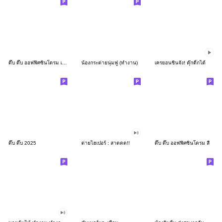
ดึ๊บ ดึ๊บ ออฟฟิศซินโดรม เก้า
น้องกระต่ายนุ่มฟู (ทำงาน)
เครยอนชินจัง! ดุ๊กดิ๊กได้
ดึ๊บ ดึ๊บ 2025
ต่ายไฮเปอร์ : สาดดด!!
ดึ๊บ ดึ๊บ ออฟฟิศซินโดรม สี่