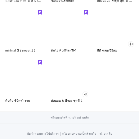
นายต้นไม้ ทำงาน ทำงาน ทำงาน!!!
ซัมเมอร์และเพื่อน
น้องยิมยิ้ม ส่งสุข ทุกวัน CutePastel THA
minimal G ( sweet 1 )
ส้มโอ คิ้วเกิร์ล (TH)
มีดี้ ฉลองปีใหม่
ดิวดิว ชีวิตทำงาน
คัลแลน & พี่จอง ชุดที่ 2
ครีเอเตอร์สติกเกอร์ หน้าหลัก
|
|
ข้อกำหนดการใช้บริการ
นโยบายความเป็นส่วนตัว
ช่วยเหลือ