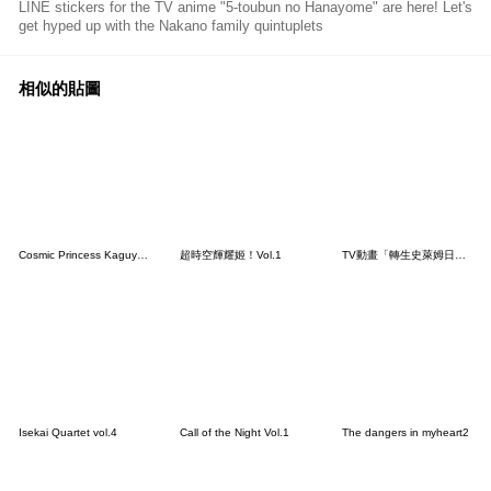
LINE stickers for the TV anime "5-toubun no Hanayome" are here! Let's
get hyped up with the Nakano family quintuplets
相似的貼圖
Cosmic Princess Kaguya! Vol.2
超時空輝耀姬！Vol.1
TV動畫「轉生史萊姆日記」
Isekai Quartet vol.4
Call of the Night Vol.1
The dangers in myheart2