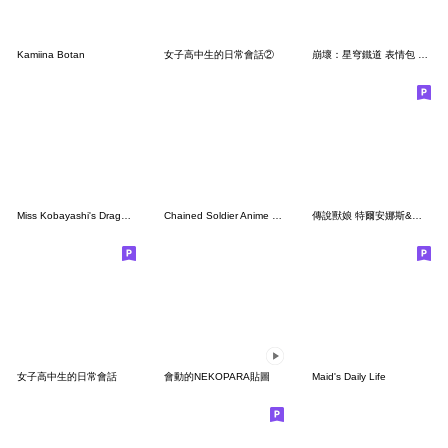
Kamiina Botan
女子高中生的日常會話②
崩壞：星穹鐵道 表情包 帕姆展覽館 第六彈
Miss Kobayashi's Dragon Maid Kanna ver.
Chained Soldier Anime Part2
傳說獸娘 特爾安娜斯&莉莉安(日常用語)
女子高中生的日常會話
會動的NEKOPARA貼圖
Maid's Daily Life