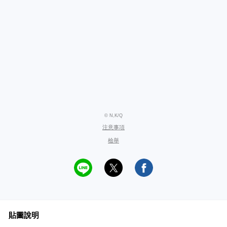
© N,K/Q
注意事項
檢舉
貼圖說明