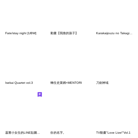
Fate/stay night [UBW]
動畫【我推的孩子】
Karakaijouzu no Takagisan
Isekai Quartet vol.3
轉生史萊姆×MENTORI
刀劍神域
囂掰小女生的LINE貼圖②【繁體中文】
你的名字。
TV動畫"Love Live!"Vol.1