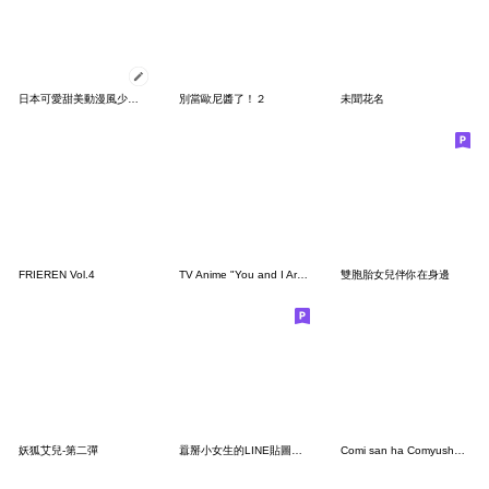
日本可愛甜美動漫風少女隨你填貼圖5
別當歐尼醬了！２
未聞花名
FRIEREN Vol.4
TV Anime "You and I Are Polar Opposites"
雙胞胎女兒伴你在身邊
妖狐艾兒-第二彈
囂掰小女生的LINE貼圖【繁體中文】
Comi san ha Comyusho desu