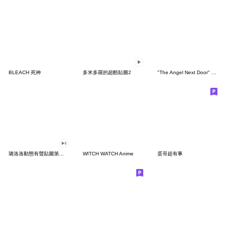
BLEACH 死神
多米多羅的超酷貼圖2
"The Angel Next Door" Stamps2
璐洛洛動態有聲貼圖第一彈
WITCH WATCH Anime
蛋哥超有事