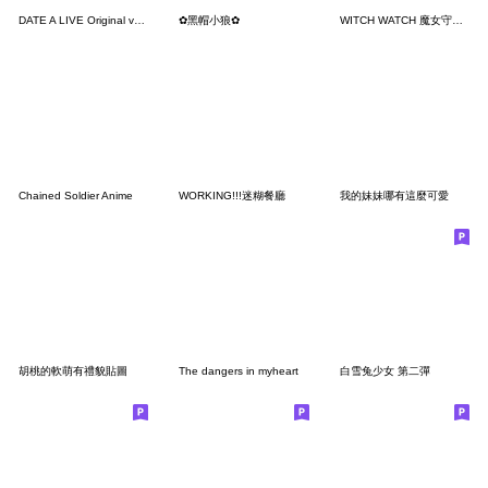
DATE A LIVE Original version
✿黑帽小狼✿
WITCH WATCH 魔女守護者
Chained Soldier Anime
WORKING!!!迷糊餐廳
我的妹妹哪有這麼可愛
胡桃的軟萌有禮貌貼圖
The dangers in myheart
白雪兔少女 第二彈