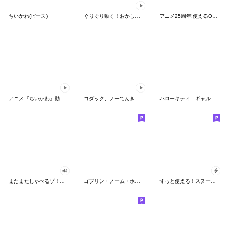
ちいかわ(ピース)
ぐりぐり動く！おかしなポケモンスタンプ
アニメ25周年!使えるONE PIECEスタンプ
アニメ『ちいかわ』動くLINEスタンプ vol.2
コダック、ノーてんきに悩み中！
ハローキティ ギャルバイブス♡
またまたしゃべるゾ！クレヨンしんちゃん
ゴブリン・ノーム・ホーン
ずっと使える！スヌーピーのグリーティング