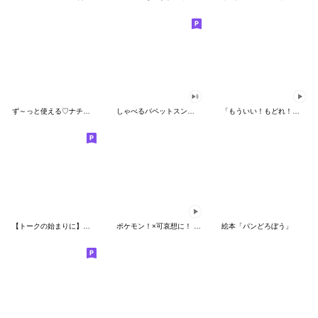
ず～っと使える♡ナチュラルガール
しゃべるパペットスンスン（HAPPY）
「もういい！もどれ！ピカチュウ！」
【トークの始まりに】ゆるカワ♪スヌーピー
ポケモン！×可哀想に！ ムチっとスタンプ
絵本「パンどろぼう」