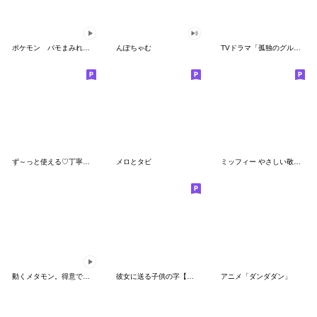
ポケモン パモまみれスタンプ
んぽちゃむ
TVドラマ「孤独のグルメ」
ず～っと使える♡丁寧な敬語お辞儀スタンプ
メロとタビ
ミッフィー やさしい敬語スタンプ
動くメタモン。得意でも苦手でもへんしん！
彼女に送る子供の字【カップル・彼氏】
アニメ「ダンダダン」