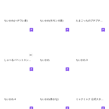
ちいかわ(ハチワレ多)
ちいかわ(モモンガ多)
たまごっちのプチプチおみせっち
しゃべるパペットスンスン
ちいかわ
ちいかわ３
ちいかわ４
ちいかわ(冬かな)
ミャクミャク 公式スタンプ第２弾