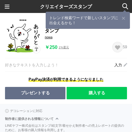
クリエイターズスタンプ
トレンド検索ワードで新しいスタンプに
出会えるかも！
くまとうさぎは使いよう♥カスタムス
タンプ
nowa
￥250
59
1%還元
好きなテキストを入力しよう！
入力
PayPay決済が利用できるようになりました
プレゼントする
購入する
デコレーションに対応
制作者に提供される情報について
LINEヤフー株式会社はスタンプ/絵文字/着せかえ制作者への売上レポートの提供の
ために、お客様の購入情報を利用します。