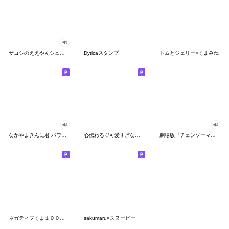
ザコシのええやんシューシュースタンプ
Dyticaスタンプ
トムとジェリー×くまみね
なかやまきんに君 パワー!!スタンプ
心伝わる♡可愛すぎない大人の長文スタンプ
劇場版『チェンソーマン レゼ篇』
ネガティブくま１００％ 憂鬱な一日
sakumaru×スヌーピー