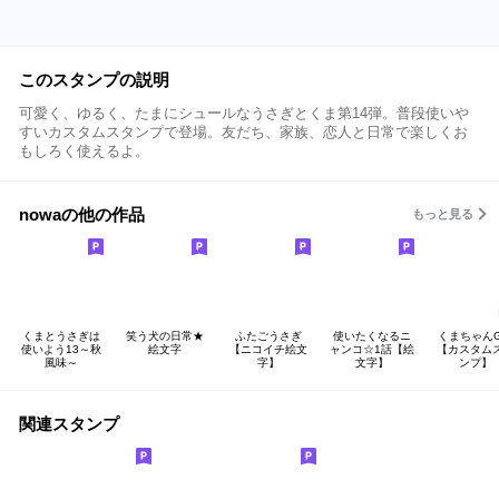
このスタンプの説明
可愛く、ゆるく、たまにシュールなうさぎとくま第14弾。普段使いや
すいカスタムスタンプで登場。友だち、家族、恋人と日常で楽しくお
もしろく使えるよ。
nowaの他の作品
もっと見る
くまとうさぎは
笑う犬の日常★
ふたごうさぎ
使いたくなるニ
くまちゃんG
使いよう13～秋
絵文字
【ニコイチ絵文
ャンコ☆1話【絵
【カスタム
風味～
字】
文字】
ンプ】
関連スタンプ