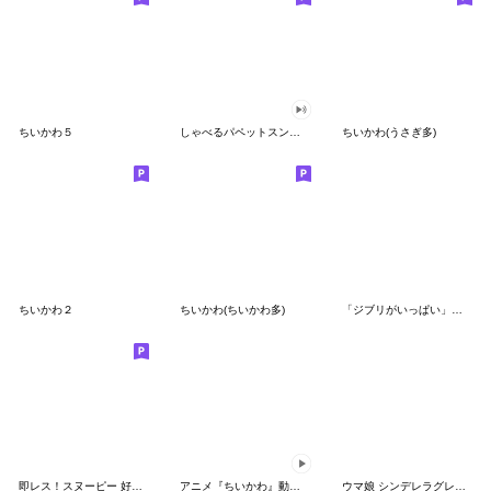
ちいかわ５
しゃべるパペットスンスン（GOOD）
ちいかわ(うさぎ多)
ちいかわ２
ちいかわ(ちいかわ多)
「ジブリがいっぱい」スタンプ
即レス！スヌーピー 好印象な長文スタンプ
アニメ『ちいかわ』動くLINEスタンプ vol.1
ウマ娘 シンデレラグレイ かんたんオグリ