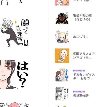
ンマゴ（再
販） ２
贄姫と獣の王
（花とゆめ）
ぬこづけ！
学園アリス＆ア
ンマゴ（再
販） ３
ドカ食いダイス
キ！ もちづき
さん２
天堂家物語