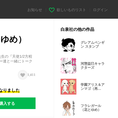
お知らせ
|
欲しいものリスト
|
ログイン
白泉社の他の作品
とゆめ）
グレアムペンギ
ン スタンプ
生の『天使1/2方程
ター達と一緒にトーク
河惣益巳キャラ
クターズ
1,411
学園アリス＆ア
ンマゴ（再
になりました
販） １
購入する
フラレガール
（花とゆめ）