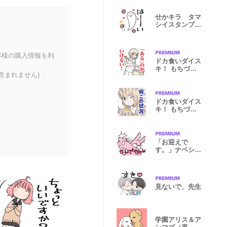
せかキラ タマ
シイスタンプ
（花とゆめ）
客様の購入情報を利
ドカ食いダイス
キ！ もちづき
含まれません)
さん
ドカ食いダイス
キ！ もちづき
さん３
「お迎えで
す。」ナベシマ
さん（再販）
見ないで、先生
学園アリス＆ア