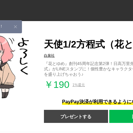
！
天使1/2方程式（花
白泉社
『花とゆめ』創刊45周年記念第2弾！日高万里先
式』がLINEスタンプに！個性豊かなキャラク
を盛り上げちゃおう♪
￥190
1%還元
PayPay決済が利用できるよう
プレゼントする