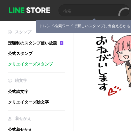
トレンド検索ワードで新しいスタンプに出会えるかも
スタンプ
定額制のスタンプ使い放題
公式スタンプ
クリエイターズスタンプ
絵文字
公式絵文字
クリエイターズ絵文字
着せかえ
公式着せかえ