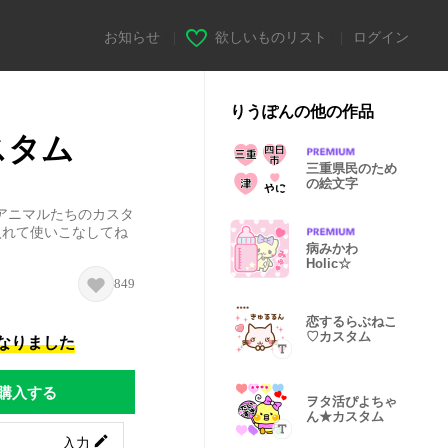
お知らせ
|
欲しいものリスト
|
ログイン
りうぽんの他の作品
スタム
三重県民のため
の絵文字
アニマルたちのカスタ
入れて使いこなしてね
病みかわ
Holic☆
849
恋するらぶねこ
♡カスタム
になりました
購入する
ヲタ活ぴよちゃ
ん★カスタム
入力