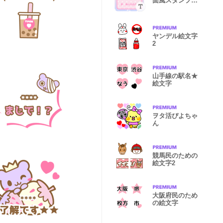
面風スタンプ☆
カスタム
ヤンデル絵文字
2
山手線の駅名★
絵文字
ヲタ活ぴよちゃ
ん
競馬民のための
絵文字2
大阪府民のため
の絵文字