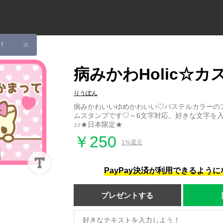
！
病みかわHolic☆カ
りうぽん
病みかわいいゆめかわいい♡パステルカラーの
ムスタンプです♡～6文字対応。好きな文字を
♪♪★日本限定★
￥250
1%還元
PayPay決済が利用できるよう
プレゼントする