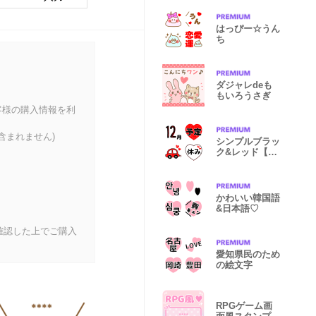
はっぴー☆うん
ち
ダジャレdeも
もいろうさぎ
客様の購入情報を利
含まれません)
シンプルブラッ
ク&レッド【1
月～12月】
かわいい韓国語
&日本語♡
確認した上でご購入
愛知県民のため
の絵文字
RPGゲーム画