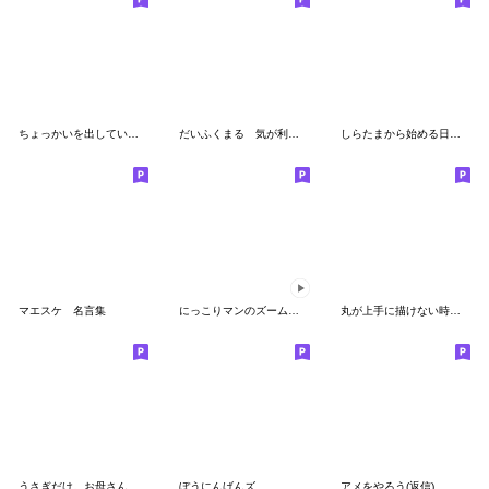
ちょっかいを出していくスタイル
だいふくまる 気が利くミニスタンプ。
しらたまから始める日常生活2
マエスケ 名言集
にっこりマンのズームアウト 動くスタンプ
丸が上手に描けない時に現れる幻のアイツ01
うさぎだけ。お母さん編。
ぼうにんげんズ
アメをやろう(返信)