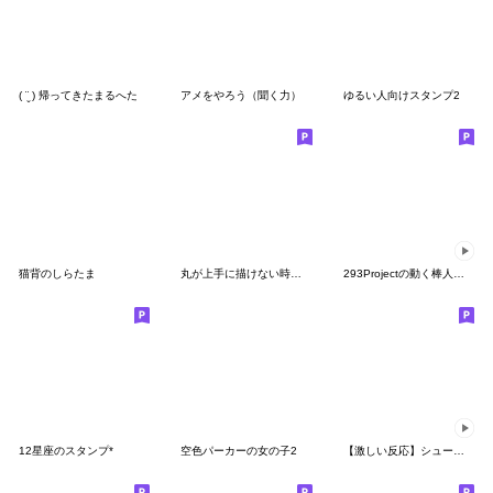
( ¨̮ ) 帰ってきたまるへた
アメをやろう（聞く力）
ゆるい人向けスタンプ2
猫背のしらたま
丸が上手に描けない時に現れる幻のアイツ03
293Projectの動く棒人間 その２
12星座のスタンプ*
空色パーカーの女の子2
【激しい反応】シュールな小さい奴