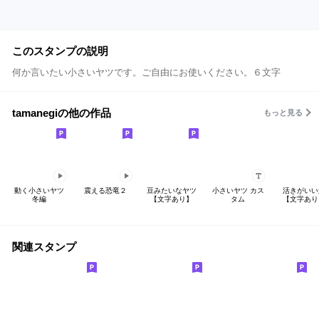
このスタンプの説明
何か言いたい小さいヤツです。ご自由にお使いください。６文字
tamanegiの他の作品
もっと見る
動く小さいヤツ
震える恐竜２
豆みたいなヤツ
小さいヤツ カス
活きがいい
冬編
【文字あり】
タム
【文字あり
関連スタンプ