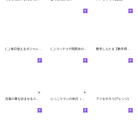
( ¨̮ ) 毎日使えるダジャレまるへた 2
( ¨̮ ) コッテコテ関西弁のまるへた 後編
数学しらたま【数学用語】
言葉の裏を読ませるスタンプ
にっこりマンの休日（文字付き）
アメをやろう(アレンジ)