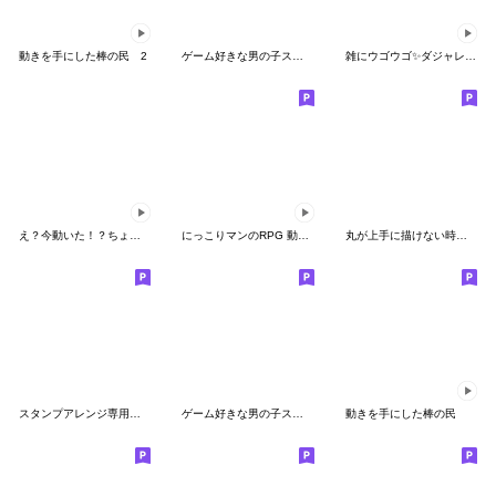
動きを手にした棒の民 2
ゲーム好きな男の子スタンプvol.2
雑にウゴウゴ✨ダジャレくん
え？今動いた！？ちょこっと動く棒人間
にっこりマンのRPG 動くスタンプ
丸が上手に描けない時に現れる幻のアイツ02
スタンプアレンジ専用スタンプ
ゲーム好きな男の子スタンプ
動きを手にした棒の民