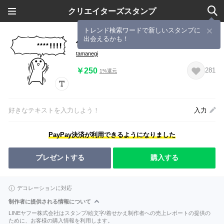
クリエイターズスタンプ
トレンド検索ワードで新しいスタンプに
出会えるかも！
何か言いたい小さいヤツ
tamanegi
￥250
281
1%還元
好きなテキストを入力しよう！
入力
PayPay決済が利用できるようになりました
プレゼントする
購入する
デコレーションに対応
制作者に提供される情報について
LINEヤフー株式会社はスタンプ/絵文字/着せかえ制作者への売上レポートの提供の
ために、お客様の購入情報を利用します。