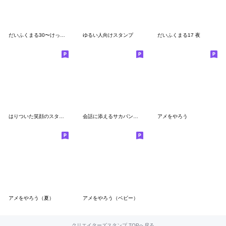
だいふくまる30〜けっこう使いやすい〜
ゆるい人向けスタンプ
だいふくまる17 夜
はりついた笑顔のスタンプ２
会話に添えるサカバンバスピス
アメをやろう
アメをやろう（夏）
アメをやろう（ベビー）
クリエイターズスタンプ TOPへ戻る