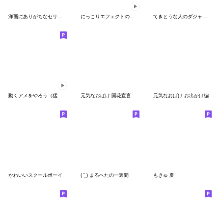
洋画にありがちなセリフをしゃべるねこ
にっこりエフェクトのスタンプ（文字付き）
てきとうな人のダジャレ【スイーツ編】
動くアメをやろう（猛暑）
元気なおばけ 開花宣言
元気なおばけ お出かけ編
かわいいスクールボーイ
( ¨̮ ) まるへたの一週間
もきゅ 夏