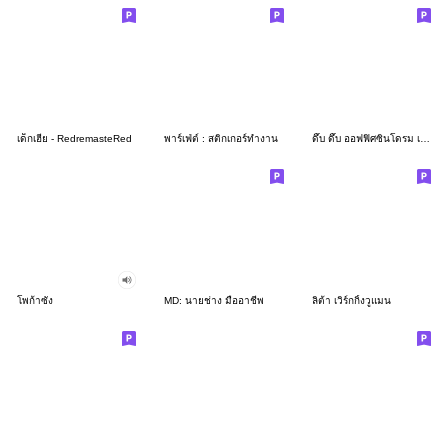
เด็กเฮีย - RedremasteRed
พาร์เฟ่ต์ : สติกเกอร์ทำงาน
ดึ๊บ ดึ๊บ ออฟฟิศซินโดรม เจ็ด
โพก้าซัง
MD: นายช่าง มืออาชีพ
ลิต้า เวิร์กกิ้งวูแมน