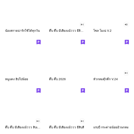
น้องสกายน่ารักใช้ได้ทุกวัน
ดึ๊บ ดึ๊บ มีเสียงแน้ววว ยี่สิบสอง
โซล โมเน่ V.2
หมูแดง ฮิปโปน้อย
ดึ๊บ ดึ๊บ 2026
หัวกลมดุ๊กดิ๊ก V.24
ดึ๊บ ดึ๊บ มีเสียงแน้ววว สิบเก้า
ดึ๊บ ดึ๊บ มีเสียงแน้ววว ยี่สิบสี่
แรบบี้ กระต่ายน้อยอ้วนกลม