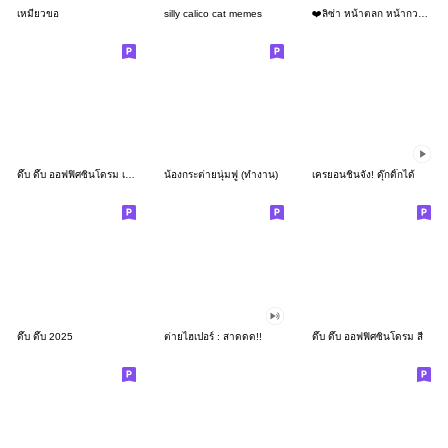
เหมียวขอ
silly calico cat memes
❤️ลิซ่า หน้าตลก หน้ากวน!❤️
ดึ๊บ ดึ๊บ ออฟฟิศซินโดรม เก้า
น้องกระต่ายนุ่มฟู (ทำงาน)
เครยอนชินจัง! ดุ๊กดิ๊กได้
ดึ๊บ ดึ๊บ 2025
ต่ายไฮเปอร์ : สาดดด!!
ดึ๊บ ดึ๊บ ออฟฟิศซินโดรม สี่