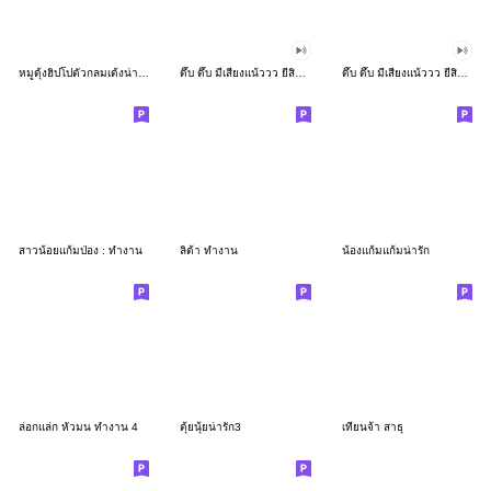
หมูดุ้งฮิปโปตัวกลมเด้งน่ารัก
ดึ๊บ ดึ๊บ มีเสียงแน้ววว ยี่สิบเจ็ด
ดึ๊บ ดึ๊บ มีเสียงแน้ววว ยี่สิบหก
สาวน้อยแก้มป่อง : ทำงาน
ลิต้า ทำงาน
น้องแก้มแก้มน่ารัก
ล่อกแล่ก หัวมน ทำงาน 4
ตุ้ยนุ้ยน่ารัก3
เทียนจ้า สาธุ