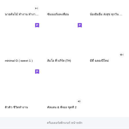
นายต้นไม้ ทำงาน ทำงาน ทำงาน!!!
ซัมเมอร์และเพื่อน
น้องยิมยิ้ม ส่งสุข ทุกวัน CutePastel THA
minimal G ( sweet 1 )
ส้มโอ คิ้วเกิร์ล (TH)
มีดี้ ฉลองปีใหม่
ดิวดิว ชีวิตทำงาน
คัลแลน & พี่จอง ชุดที่ 2
ครีเอเตอร์สติกเกอร์ หน้าหลัก