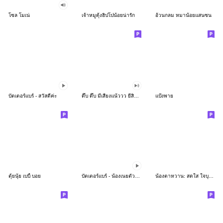
โซล โมเน่
เจ้าหมูดุ้งฮิปโปน้อยน่ารัก
อ้วนกลม หมาน้อยแสนซน
บัตเตอร์แบร์ - สวัสดีค่ะ
ดึ๊บ ดึ๊บ มีเสียงแน้ววว ยี่สิบห้า
แป้งพาย
ตุ้ยนุ้ย เบบี้ บอย
บัตเตอร์แบร์ - น้องเนยตัวตึง พุงเต่ง
น้องตาหวาน: สดใส ใจบุญ (สีพาสเทล)