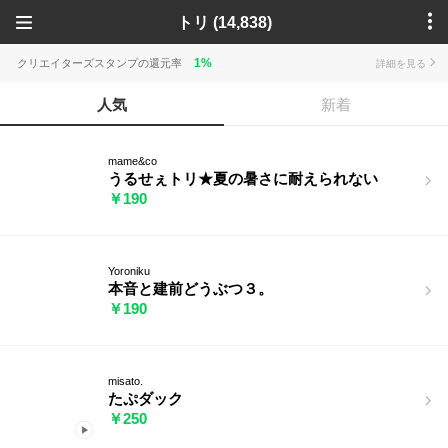
トリ (14,838)
1%
クリエイターズスタンプの還元率
詳細を見る
人気
新着
mame&co
うるせぇトリ★夏の暑さに耐えられない
￥190
Yoroniku
本音と建前どうぶつ３。
￥190
misato.
たぷダック
￥250