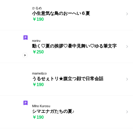
かるめ
小生意気な鳥のおーへい６夏
￥190
noriru
動く♡夏の挨拶♡暑中見舞い♡ゆる筆文字
￥250
mame&co
うるせぇトリ★腹立つ顔で日常会話
￥190
Miho Kurosu
シマエナガたちの夏♪
￥190