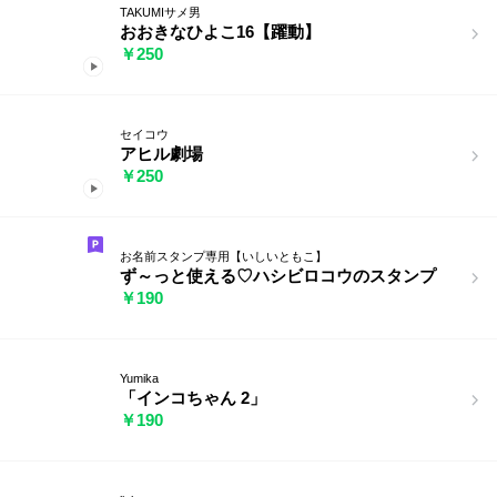
TAKUMIサメ男
おおきなひよこ16【躍動】
￥250
セイコウ
アヒル劇場
￥250
お名前スタンプ専用【いしいともこ】
ず～っと使える♡ハシビロコウのスタンプ
￥190
Yumika
「インコちゃん 2」
￥190