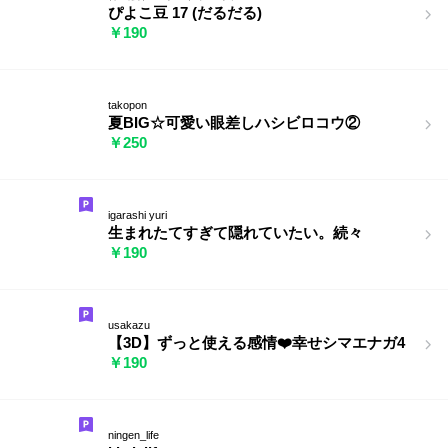
ぴよこ豆 17 (だるだる)
￥190
takopon
夏BIG☆可愛い眼差しハシビロコウ②
￥250
igarashi yuri
生まれたてすぎて隠れていたい。続々
￥190
usakazu
【3D】ずっと使える感情❤️幸せシマエナガ4
￥190
ningen_life