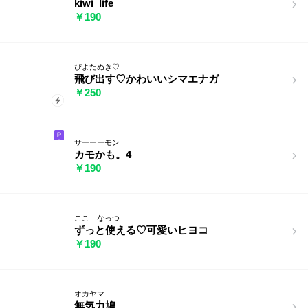
kiwi_life
￥190
ぴよたぬき♡
飛び出す♡かわいいシマエナガ
￥250
サーーーモン
カモかも。4
￥190
ここ なっつ
ずっと使える♡可愛いヒヨコ
￥190
オカヤマ
無気力鳩