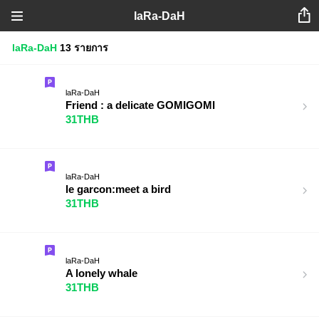
laRa-DaH
laRa-DaH
13 รายการ
laRa-DaH
Friend : a delicate GOMIGOMI
31THB
laRa-DaH
le garcon:meet a bird
31THB
laRa-DaH
A lonely whale
31THB