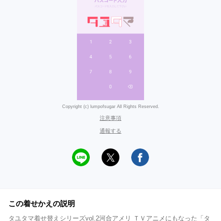
Copyright (c) lumpofsugar All Rights Reserved.
注意事項
通報する
この着せかえの説明
タユタマ着せ替えシリーズvol.2河合アメリ ＴＶアニメにもなった「タ