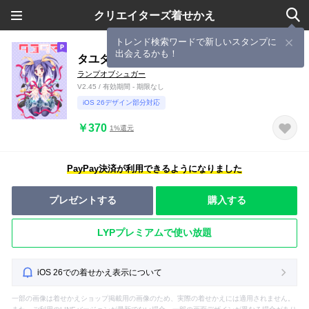
クリエイターズ着せかえ
トレンド検索ワードで新しいスタンプに
出会えるかも！
タユタマ着せ替えシリーズvol.2河合アメリ
ランプオブシュガー
V2.45 / 有効期間 - 期限なし
iOS 26デザイン部分対応
￥370
1%還元
PayPay決済が利用できるようになりました
プレゼントする
購入する
LYPプレミアムで使い放題
iOS 26での着せかえ表示について
一部の画像は着せかえショップ掲載用の画像のため、実際の着せかえには適用されません。