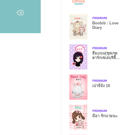
Boobib : Love
Diary
ธีมแนน(ชุดเรด
ดาร์กเซเลบริตี้
เกิลล์)
เปาจีจัง 10
มีอา รักนายนะ.