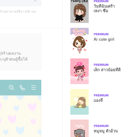
วันที่ฉันเศร้า
เหงา ซึม
บถ้วนตามเวอร์ชัน LINE และ
Ai cute girl
ู้สร้างผลงาน
ุตัวตนผู้ซื้อได้
เล็ก สาวน้อยที่ดี
แองจี้
หมูหมู ตัวอ้วน