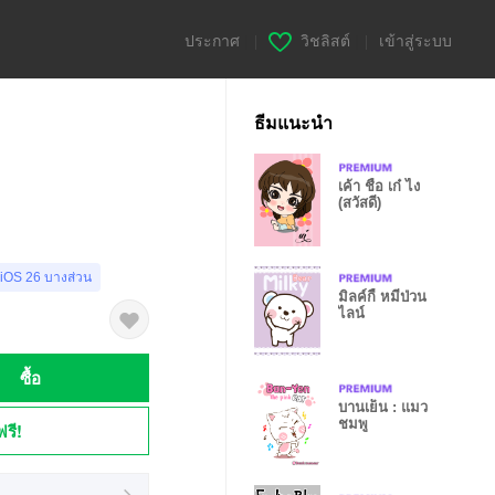
ประกาศ
|
วิชลิสต์
|
เข้าสู่ระบบ
ธีมแนะนำ
เค้า ชื่อ เก๋ ไง
(สวัสดี)
 iOS 26 บางส่วน
มิลค์กี้ หมีป่วน
ไลน์
ซื้อ
บานเย็น : แมว
ชมพู
ฟรี!