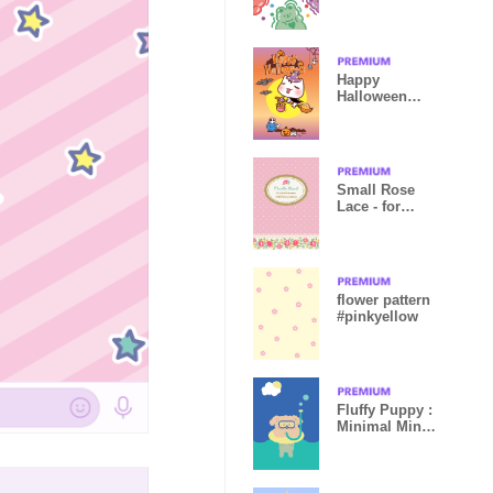
Happy
Halloween
with Po-chan
(Ellya)
Small Rose
Lace - for
World
flower pattern
#pinkyellow
Fluffy Puppy :
Minimal Mint
Blue