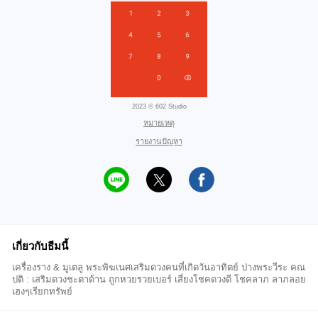
2023 © 602 Studio
หมายเหตุ
รายงานปัญหา
เกี่ยวกับธีมนี้
เครื่องราง & มูเตลู พระพิฆเนศเสริมดวงคนที่เกิดวันอาทิตย์ ปางพระวีระ คณ
ปติ : เสริมดวงชะตาด้าน ถูกหวยรวยเบอร์ เสี่ยงโชคดวงดี โชคลาภ ลาภลอย
เฮงๆเรียกทรัพย์